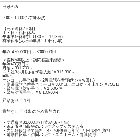
日勤のみ
9:00～18:00(1時間休憩)
【完全週休2日制】
土・日・祝日休み
年末年始休暇(12月30日～1月3日)
有給休暇(入社半年後に10日付与)
年収 4700000円 ～6000000円
＜臨床5年以上・訪問看護未経験＞
年俸470万円～
月給￥391,700～
※入社3か月以内は8割支給/￥313,300～
■手当
オンコール手当(1番・2番電話を看護師で持ち回し)
・携帯電話当番手当：平日￥500/日、土日祝・年末年始￥750/日
・緊急電話対応手当：￥1,500/件
・緊急訪問手当：￥5,100/60分
昇給あり 年1回
賞与なし 年俸制のため賞与含む
・交通費￥31,000迄/月支給(3か月毎)
・認定看護師取得のバックアップシステム有
・内部研修は全て無料、外部研修費も年間1万円迄会社負担
・電動自転車・訪問バッグ・ユニホーム・雨具貸与