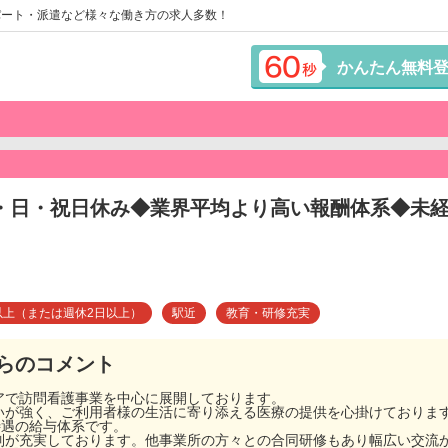
パート・派遣など様々な働き方の求人多数！
かんたん無料
・日・祝日休み◆業界平均より高い報酬体系◆未
以上（または週休2日以上）
駅近
教育・研修充実
らのコメント
アで訪問看護事業を中心に展開しております。
いが強く、ご利用者様の生活に寄り添える医療の提供を心掛けておりま
待遇の給与体系です。
制が充実しております。他事業所の方々との合同研修もあり幅広い交流