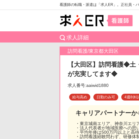
看護師の転職・派遣は「求人ER」。正社員・
求人詳細
訪問看護/東京都大田区
【大田区】訪問看護◆土
が充実してます◆
求人番号:aaiwid1880
給与高め
日勤のみ可
4週8休
キャリアパートナーか
・東京城南エリア、神奈川エリ
・法人代表者が地域医療への思
・平均年俸は500万円以上と高
・訪問看護経験問わず、研修体