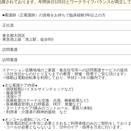
躍されております。年間休日125日とワークライフバランスが両立し
■看護師（正看護師）の資格をお持ちで臨床経験3年以上の方
正社員
東京都大田区
東急池上線「池上駅」徒歩8分
訪問看護
訪問看護
ステーション近隣地域のご家庭・集合住宅等への訪問看護サービスの提供
（入社当日からのひとり立ちまでの教育・研修・指導でご安心頂けます）
⇒移動は電動自転車を利用しており、半径2～3キロ圏内です。
●主な看護ケア内容●
・病状観察(バイタルサインチェックなど)
・服薬管理
・清潔ケア
・医療処置(カテーテル交換、点滴、褥瘡処置など)
・医療機器管理(人口呼吸器、HOT、胃瘻など)
・ターミナルケア(痛みのコントルール、看取り体制)
・利用者・介護者の精神的援助 など
●オンコール体制について●
・緊急電話対応が本当に必要とされるご利用者様のみのご契約をしており
・コールが必要とならないよう、日中のケア・指導を万全に行います。