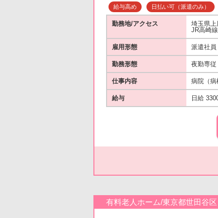
給与高め
日払い可（派遣のみ）
勤務地/アクセス
埼玉県上
JR高崎
雇用形態
派遣社員
勤務形態
夜勤専従
仕事内容
病院（病
給与
日給 330
有料老人ホーム/東京都世田谷区