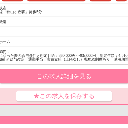
沢市
線「狭山ヶ丘駅」徒歩5分
派遣
ホーム
00円 ～
なった際の給与条件＞想定月給：360,000円～405,000円 想定年額：4,910,
1回 ※給与改定 通勤手当：実費支給（上限なし）職務給制度あり 試用期
この求人詳細を見る
★この求人を保存する