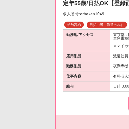
定年55歳/日払OK【登録
求人番号:erhaken1049
給与高め
日払い可（派遣のみ）
勤務地/アクセス
東京都世
東急東横
※マイカ
雇用形態
派遣社員
勤務形態
夜勤専従
仕事内容
有料老人
給与
日給 330