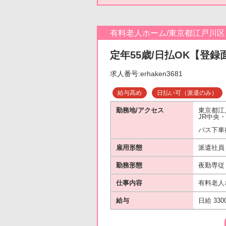
有料老人ホーム/東京都江戸川区
定年55歳/日払OK【登録
求人番号:erhaken3681
給与高め
日払い可（派遣のみ）
勤務地/アクセス
東京都江
JR中央
バス下車
雇用形態
派遣社員
勤務形態
夜勤専従
仕事内容
有料老人
給与
日給 330