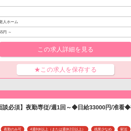
老人ホーム
65円 ～
この求人詳細を見る
★この求人を保存する
面談必須】夜勤専従/週1回～◆日給33000円/准看◆
夜勤のみ可
4週8休以上（または週休2日以上）
残業少なめ
駅近