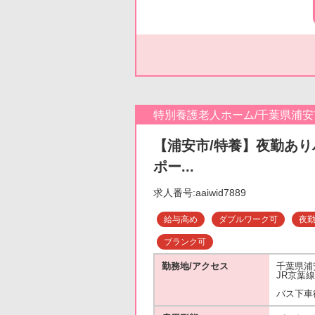
特別養護老人ホーム/千葉県浦安
【浦安市/特養】夜勤あり
ポー...
求人番号:aaiwid7889
給与高め
ダブルワーク可
夜
ブランク可
勤務地/アクセス
千葉県浦
JR京葉
バス下車