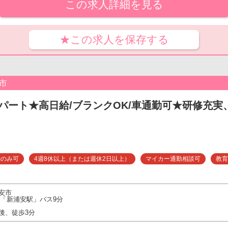
この求人詳細を見る
★この求人を保存する
市
パート★高日給/ブランクOK/車通勤可★研修充
勤のみ可
4週8休以上（または週休2日以上）
マイカー通勤相談可
教育
安市
線「新浦安駅」バス9分
後、徒歩3分