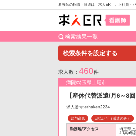
看護師の転職・派遣は「求人ER」。正社員・
検索結果一覧
検索条件を設定する
460
求人数：
件
病院/埼玉県上尾市
【産休代替派遣/月6～8回
求人番号:erhaken2234
給与高め
日払い可（派遣のみ）
勤務地/アクセス
埼玉県上
JR高崎