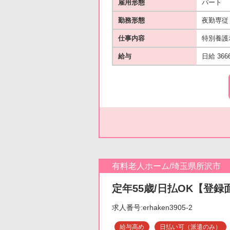
雇用形態
パート
勤務形態
夜勤専従
仕事内容
特別養護
給与
日給 366
有料老人ホーム/埼玉県所沢市
定年55歳/日払OK【登録
求人番号:erhaken3905-2
給与高め
日払い可（派遣のみ）