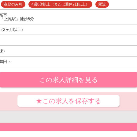
夜勤のみ可
4週8休以上（または週休2日以上）
駅近
尾市
線「上尾駅」徒歩5分
（2ヶ月以上）
棟）
00円 ～
この求人詳細を見る
★この求人を保存する