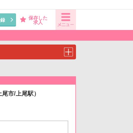
保存した
登録
求人
上尾市/上尾駅）