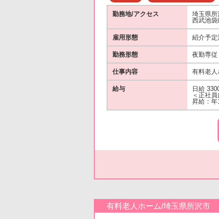
勤務地/アクセス
埼玉県所
西武池袋
雇用形態
紹介予定
勤務形態
夜勤専従
仕事内容
有料老人
給与
日給 330
＜正社員に
昇給：年
有料老人ホーム/埼玉県所沢市