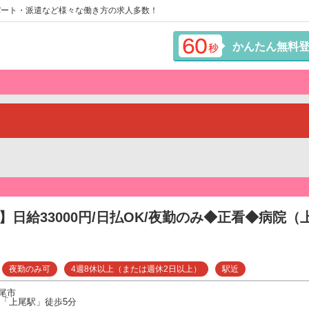
パート・派遣など様々な働き方の求人多数！
かんたん無料
】日給33000円/日払OK/夜勤のみ◆正看◆病院（
夜勤のみ可
4週8休以上（または週休2日以上）
駅近
尾市
線「上尾駅」徒歩5分