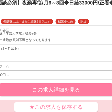
面談必須】夜勤専従/月6～8回◆日給33000円/正看
4週8休以上（または週休2日以上）
残業少なめ
駅近
田谷区
線「学芸大学駅」徒歩7分
ー通勤は原則不可となっております。
（2ヶ月以上）
ホーム
00円 ～
この求人詳細を見る
★この求人を保存する