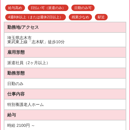
給与高め
日払い可（派遣のみ）
日勤のみ可
4週8休以上（または週休2日以上）
残業少なめ
駅近
勤務地/アクセス
埼玉県志木市
東武東上線「志木駅」徒歩10分
雇用形態
派遣社員（2ヶ月以上）
勤務形態
日勤のみ
仕事内容
特別養護老人ホーム
給与
時給 2100円 ～