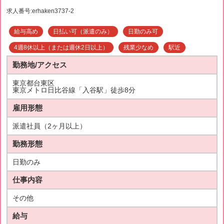
求人番号:erhaken3737-2
給与高め
日払い可（派遣のみ）
日勤のみ可
4週8休以上（または週休2日以上）
残業少なめ
駅近
勤務地/アクセス
東京都台東区
東京メトロ日比谷線「入谷駅」徒歩8分
雇用形態
派遣社員（2ヶ月以上）
勤務形態
日勤のみ
仕事内容
その他
給与