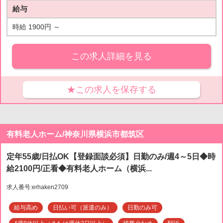
給与
時給 1900円 ～
この求人詳細を見る
★この求人を保存する
有料老人ホーム/神奈川県横浜市都筑区
定年55歳/日払OK【登録面談必須】日勤のみ/週4～5日◆時
給2100円/正看◆有料老人ホーム（横浜...
求人番号:erhaken2709
給与高め
日払い可（派遣のみ）
日勤のみ可