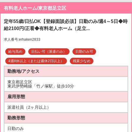
有料老人ホーム/東京都足立区
定年55歳/日払OK【登録面談必須】日勤のみ/週4～5日◆時
給2100円/正看◆有料老人ホーム（足立...
求人番号:erhaken2833
給与高め
日払い可（派遣のみ）
日勤のみ可
4週8休以上（または週休2日以上）
残業少なめ
勤務地/アクセス
東京都足立区
東武伊勢崎線「竹ノ塚駅」徒歩10分
雇用形態
派遣社員（2ヶ月以上）
勤務形態
日勤のみ