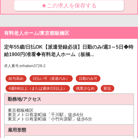
★この求人を保存する
有料老人ホーム/東京都板橋区
定年55歳/日払OK【派遣登録必須】日勤のみ/週3～5日◆時
給1900円/准看◆有料老人ホーム（板橋...
求人番号:erhaken3728-2
給与高め
日払い可（派遣のみ）
日勤のみ可
4週8休以上（または週休2日以上）
残業少なめ
駅近
勤務地/アクセス
東京都板橋区
東京メトロ有楽町線「千川駅」徒歩6分
東京メトロ有楽町線「小竹向原駅」徒歩6分
雇用形態