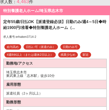
4,463
求人数：
件
特別養護老人ホーム/埼玉県志木市
定年55歳/日払OK【派遣登録必須】日勤のみ/週4～5日◆時
給1900円/准看◆特別養護老人ホーム（...
求人番号:erhaken3714-2
給与高め
日払い可（派遣のみ）
日勤のみ可
4週8休以上（または週休2日以上）
残業少なめ
駅近
勤務地/アクセス
埼玉県志木市
東武東上線「志木駅」徒歩10分
雇用形態
派遣社員（2ヶ月以上）
勤務形態