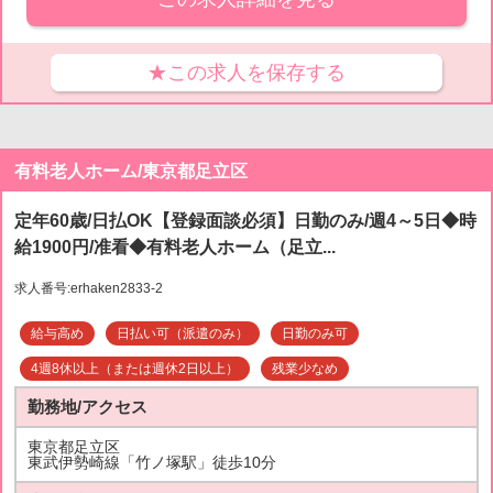
★この求人を保存する
有料老人ホーム/東京都足立区
定年60歳/日払OK【登録面談必須】日勤のみ/週4～5日◆時
給1900円/准看◆有料老人ホーム（足立...
求人番号:erhaken2833-2
給与高め
日払い可（派遣のみ）
日勤のみ可
4週8休以上（または週休2日以上）
残業少なめ
勤務地/アクセス
東京都足立区
東武伊勢崎線「竹ノ塚駅」徒歩10分