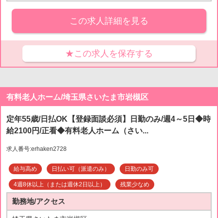
この求人詳細を見る
★この求人を保存する
有料老人ホーム/埼玉県さいたま市岩槻区
定年55歳/日払OK【登録面談必須】日勤のみ/週4～5日◆時
給2100円/正看◆有料老人ホーム（さい...
求人番号:erhaken2728
給与高め
日払い可（派遣のみ）
日勤のみ可
4週8休以上（または週休2日以上）
残業少なめ
勤務地/アクセス