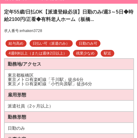
定年55歳/日払OK【派遣登録必須】日勤のみ/週3～5日◆時
給2100円/正看◆有料老人ホーム（板橋...
求人番号:erhaken3728
給与高め
日払い可（派遣のみ）
日勤のみ可
4週8休以上（または週休2日以上）
残業少なめ
駅近
勤務地/アクセス
東京都板橋区
東京メトロ有楽町線「千川駅」徒歩6分
東京メトロ有楽町線「小竹向原駅」徒歩6分
雇用形態
派遣社員（2ヶ月以上）
勤務形態
日勤のみ