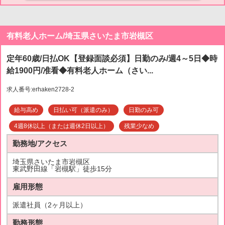
有料老人ホーム/埼玉県さいたま市岩槻区
定年60歳/日払OK【登録面談必須】日勤のみ/週4～5日◆時
給1900円/准看◆有料老人ホーム（さい...
求人番号:erhaken2728-2
給与高め
日払い可（派遣のみ）
日勤のみ可
4週8休以上（または週休2日以上）
残業少なめ
勤務地/アクセス
埼玉県さいたま市岩槻区
東武野田線「岩槻駅」徒歩15分
雇用形態
派遣社員（2ヶ月以上）
勤務形態