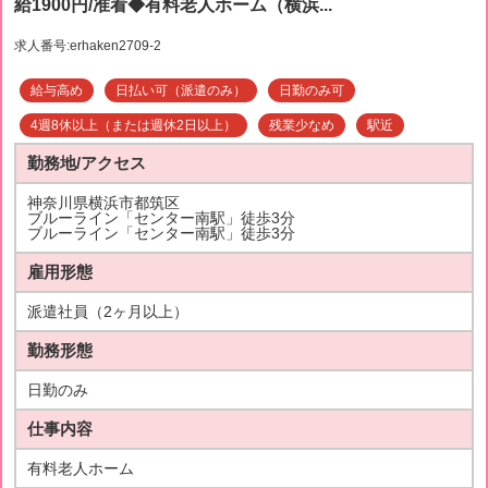
給1900円/准看◆有料老人ホーム（横浜...
求人番号:erhaken2709-2
給与高め
日払い可（派遣のみ）
日勤のみ可
4週8休以上（または週休2日以上）
残業少なめ
駅近
勤務地/アクセス
神奈川県横浜市都筑区
ブルーライン「センター南駅」徒歩3分
ブルーライン「センター南駅」徒歩3分
雇用形態
派遣社員（2ヶ月以上）
勤務形態
日勤のみ
仕事内容
有料老人ホーム