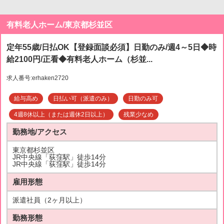
有料老人ホーム/東京都杉並区
定年55歳/日払OK【登録面談必須】日勤のみ/週4～5日◆時
給2100円/正看◆有料老人ホーム（杉並...
求人番号:erhaken2720
給与高め
日払い可（派遣のみ）
日勤のみ可
4週8休以上（または週休2日以上）
残業少なめ
勤務地/アクセス
東京都杉並区
JR中央線「荻窪駅」徒歩14分
JR中央線「荻窪駅」徒歩14分
雇用形態
派遣社員（2ヶ月以上）
勤務形態