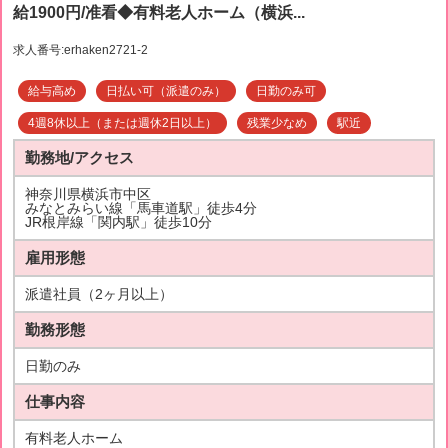
給1900円/准看◆有料老人ホーム（横浜...
求人番号:erhaken2721-2
給与高め
日払い可（派遣のみ）
日勤のみ可
4週8休以上（または週休2日以上）
残業少なめ
駅近
勤務地/アクセス
神奈川県横浜市中区
みなとみらい線「馬車道駅」徒歩4分
JR根岸線「関内駅」徒歩10分
雇用形態
派遣社員（2ヶ月以上）
勤務形態
日勤のみ
仕事内容
有料老人ホーム