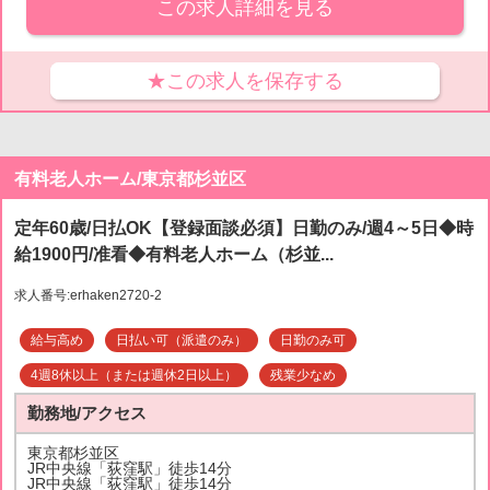
この求人詳細を見る
★この求人を保存する
有料老人ホーム/東京都杉並区
定年60歳/日払OK【登録面談必須】日勤のみ/週4～5日◆時
給1900円/准看◆有料老人ホーム（杉並...
求人番号:erhaken2720-2
給与高め
日払い可（派遣のみ）
日勤のみ可
4週8休以上（または週休2日以上）
残業少なめ
勤務地/アクセス
東京都杉並区
JR中央線「荻窪駅」徒歩14分
JR中央線「荻窪駅」徒歩14分