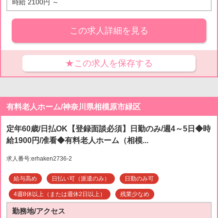
時給 2100円 ～
この求人詳細を見る
★この求人を保存する
有料老人ホーム/神奈川県相模原市緑区
定年60歳/日払OK【登録面談必須】日勤のみ/週4～5日◆時
給1900円/准看◆有料老人ホーム（相模...
求人番号:erhaken2736-2
給与高め
日払い可（派遣のみ）
日勤のみ可
4週8休以上（または週休2日以上）
残業少なめ
勤務地/アクセス