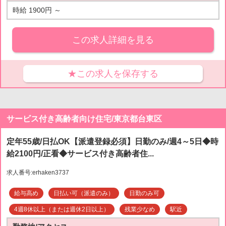
時給 1900円 ～
この求人詳細を見る
★この求人を保存する
サービス付き高齢者向け住宅/東京都台東区
定年55歳/日払OK【派遣登録必須】日勤のみ/週4～5日◆時
給2100円/正看◆サービス付き高齢者住...
求人番号:erhaken3737
給与高め
日払い可（派遣のみ）
日勤のみ可
4週8休以上（または週休2日以上）
残業少なめ
駅近