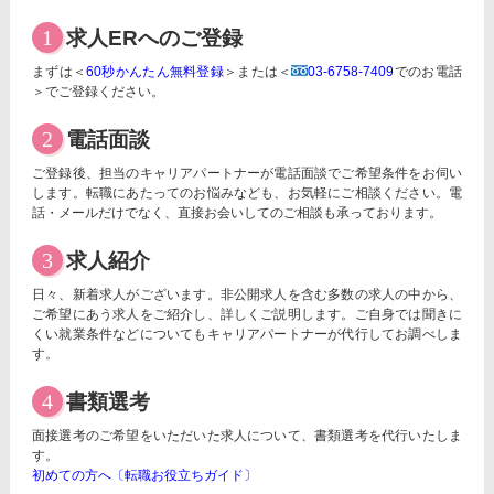
1
求人ERへのご登録
まずは＜
60秒かんたん無料登録
＞または＜
03-6758-7409
でのお電話
＞でご登録ください。
2
電話面談
ご登録後、担当のキャリアパートナーが電話面談でご希望条件をお伺い
します。転職にあたってのお悩みなども、お気軽にご相談ください。電
話・メールだけでなく、直接お会いしてのご相談も承っております。
3
求人紹介
日々、新着求人がございます。非公開求人を含む多数の求人の中から、
ご希望にあう求人をご紹介し、詳しくご説明します。ご自身では聞きに
くい就業条件などについてもキャリアパートナーが代行してお調べしま
す。
4
書類選考
面接選考のご希望をいただいた求人について、書類選考を代行いたしま
す。
初めての方へ〔転職お役立ちガイド〕