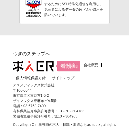
するためにSSL暗号化通信を利用し、
第三者によるデータの改ざんや盗用を
防いでいます。
つぎのステップへ
会社概要
個人情報保護方針
サイトマップ
アスメディックス株式会社
〒106-0044
東京都港区東麻布1-5-2
ザイマックス東麻布ビル5階
電話：03-6758-7409
有料職業紹介事業許可番号：13－ユ－304183
労働者派遣事業許可番号：派13－304965
Copyrihgt（C）
看護師の求人・転職・派遣なら
asmedix , all rights