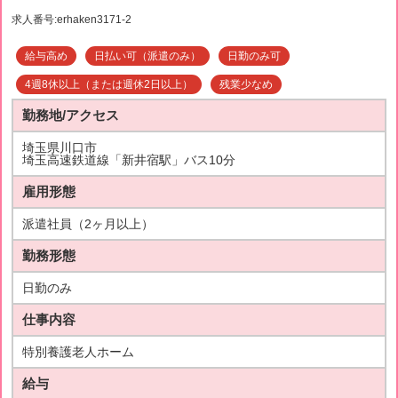
求人番号:erhaken3171-2
給与高め
日払い可（派遣のみ）
日勤のみ可
4週8休以上（または週休2日以上）
残業少なめ
勤務地/アクセス
埼玉県川口市
埼玉高速鉄道線「新井宿駅」バス10分
雇用形態
派遣社員（2ヶ月以上）
勤務形態
日勤のみ
仕事内容
特別養護老人ホーム
給与