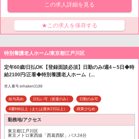
この求人詳細を見る
★この求人を保存する
特別養護老人ホーム/東京都江戸川区
定年60歳/日払OK【登録面談必須】日勤のみ/週4～5日◆時
給2100円/正看◆特別養護老人ホーム（...
求人番号:erhaken3188
給与高め
日払い可（派遣のみ）
日勤のみ可
4週8休以上（または週休2日以上）
残業少なめ
勤務地/アクセス
東京都江戸川区
東京メトロ東西線「西葛西駅」バス24分