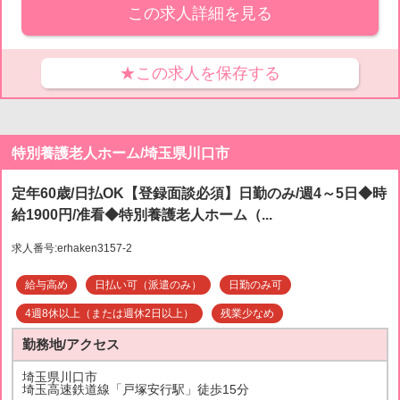
この求人詳細を見る
★この求人を保存する
特別養護老人ホーム/埼玉県川口市
定年60歳/日払OK【登録面談必須】日勤のみ/週4～5日◆時
給1900円/准看◆特別養護老人ホーム（...
求人番号:erhaken3157-2
給与高め
日払い可（派遣のみ）
日勤のみ可
4週8休以上（または週休2日以上）
残業少なめ
勤務地/アクセス
埼玉県川口市
埼玉高速鉄道線「戸塚安行駅」徒歩15分