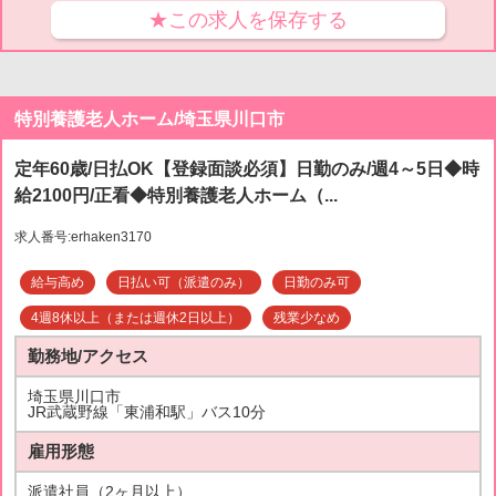
★この求人を保存する
特別養護老人ホーム/埼玉県川口市
定年60歳/日払OK【登録面談必須】日勤のみ/週4～5日◆時
給2100円/正看◆特別養護老人ホーム（...
求人番号:erhaken3170
給与高め
日払い可（派遣のみ）
日勤のみ可
4週8休以上（または週休2日以上）
残業少なめ
勤務地/アクセス
埼玉県川口市
JR武蔵野線「東浦和駅」バス10分
雇用形態
派遣社員（2ヶ月以上）