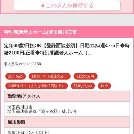
★この求人を保存する
特別養護老人ホーム/埼玉県川口市
定年60歳/日払OK【登録面談必須】日勤のみ/週4～5日◆時
給2100円/正看◆特別養護老人ホーム（...
求人番号:erhaken3158
給与高め
日払い可（派遣のみ）
日勤のみ可
4週8休以上（または週休2日以上）
残業少なめ
駅近
勤務地/アクセス
埼玉県川口市
埼玉高速鉄道線「鳩ヶ谷駅」徒歩5分
雇用形態
派遣社員（2ヶ月以上）