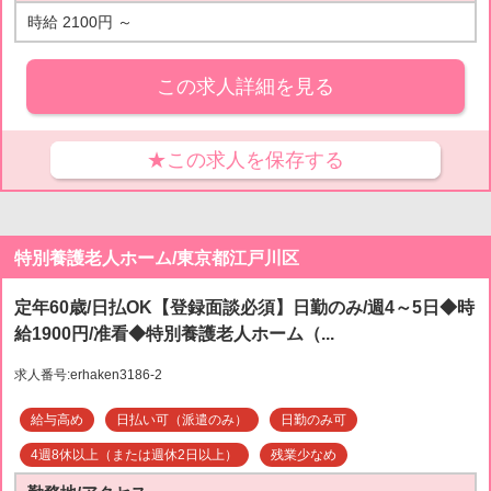
時給 2100円 ～
この求人詳細を見る
★この求人を保存する
特別養護老人ホーム/東京都江戸川区
定年60歳/日払OK【登録面談必須】日勤のみ/週4～5日◆時
給1900円/准看◆特別養護老人ホーム（...
求人番号:erhaken3186-2
給与高め
日払い可（派遣のみ）
日勤のみ可
4週8休以上（または週休2日以上）
残業少なめ