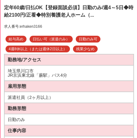
定年60歳/日払OK【登録面談必須】日勤のみ/週4～5日◆時
給2100円/正看◆特別養護老人ホーム（...
求人番号:erhaken3166
給与高め
日払い可（派遣のみ）
日勤のみ可
4週8休以上（または週休2日以上）
残業少なめ
勤務地/アクセス
埼玉県川口市
JR京浜東北線「蕨駅」バス4分
雇用形態
派遣社員（2ヶ月以上）
勤務形態
日勤のみ
仕事内容