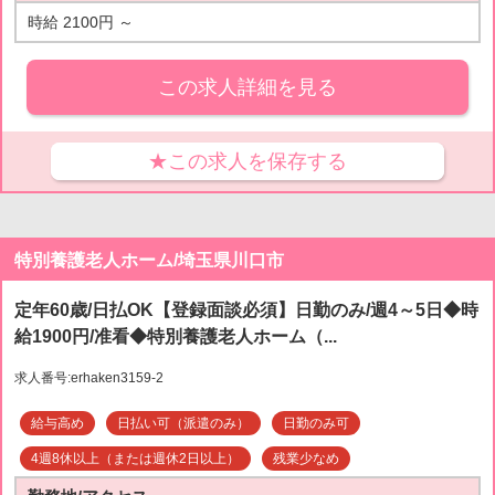
時給 2100円 ～
この求人詳細を見る
★この求人を保存する
特別養護老人ホーム/埼玉県川口市
定年60歳/日払OK【登録面談必須】日勤のみ/週4～5日◆時
給1900円/准看◆特別養護老人ホーム（...
求人番号:erhaken3159-2
給与高め
日払い可（派遣のみ）
日勤のみ可
4週8休以上（または週休2日以上）
残業少なめ