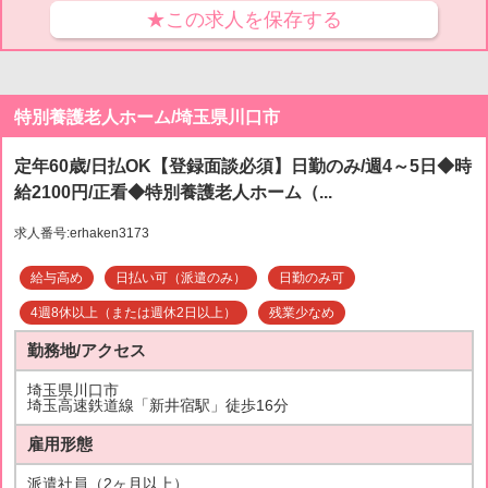
★この求人を保存する
特別養護老人ホーム/埼玉県川口市
定年60歳/日払OK【登録面談必須】日勤のみ/週4～5日◆時
給2100円/正看◆特別養護老人ホーム（...
求人番号:erhaken3173
給与高め
日払い可（派遣のみ）
日勤のみ可
4週8休以上（または週休2日以上）
残業少なめ
勤務地/アクセス
埼玉県川口市
埼玉高速鉄道線「新井宿駅」徒歩16分
雇用形態
派遣社員（2ヶ月以上）