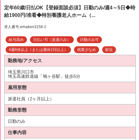
定年60歳/日払OK【登録面談必須】日勤のみ/週4～5日◆時
給1900円/准看◆特別養護老人ホーム（...
求人番号:erhaken3158-2
給与高め
日払い可（派遣のみ）
日勤のみ可
4週8休以上（または週休2日以上）
残業少なめ
駅近
勤務地/アクセス
埼玉県川口市
埼玉高速鉄道線「鳩ヶ谷駅」徒歩5分
雇用形態
派遣社員（2ヶ月以上）
勤務形態
日勤のみ
仕事内容