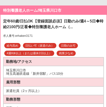
特別養護老人ホーム/埼玉県川口市
定年60歳/日払OK【登録面談必須】日勤のみ/週4～5日◆時
給2100円/正看◆特別養護老人ホーム（...
求人番号:erhaken3171
給与高め
日払い可（派遣のみ）
日勤のみ可
4週8休以上（または週休2日以上）
残業少なめ
勤務地/アクセス
埼玉県川口市
埼玉高速鉄道線「新井宿駅」バス10分
雇用形態
派遣社員（2ヶ月以上）
勤務形態