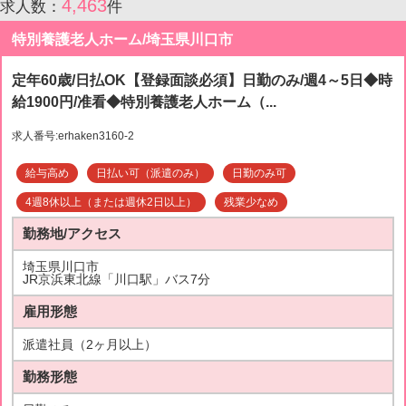
4,463
求人数：
件
特別養護老人ホーム/埼玉県川口市
定年60歳/日払OK【登録面談必須】日勤のみ/週4～5日◆時
給1900円/准看◆特別養護老人ホーム（...
求人番号:erhaken3160-2
給与高め
日払い可（派遣のみ）
日勤のみ可
4週8休以上（または週休2日以上）
残業少なめ
勤務地/アクセス
埼玉県川口市
JR京浜東北線「川口駅」バス7分
雇用形態
派遣社員（2ヶ月以上）
勤務形態