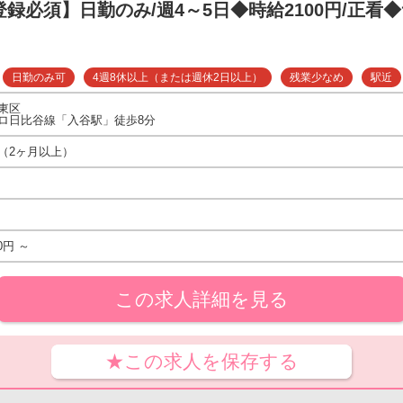
登録必須】日勤のみ/週4～5日◆時給2100円/正看◆
日勤のみ可
4週8休以上（または週休2日以上）
残業少なめ
駅近
東区
ロ日比谷線「入谷駅」徒歩8分
（2ヶ月以上）
0円 ～
この求人詳細を見る
★この求人を保存する