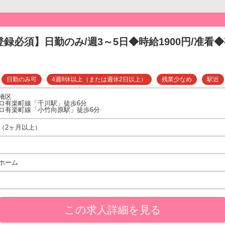
登録必須】日勤のみ/週3～5日◆時給1900円/准看◆
日勤のみ可
4週8休以上（または週休2日以上）
残業少なめ
駅近
橋区
ロ有楽町線「千川駅」徒歩6分
ロ有楽町線「小竹向原駅」徒歩6分
（2ヶ月以上）
ホーム
この求人詳細を見る