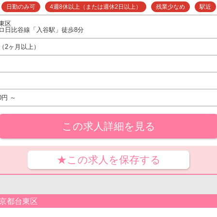
日勤のみ可
4週8休以上（または週休2日以上）
残業少なめ
駅近
東区
ロ日比谷線「入谷駅」徒歩8分
（2ヶ月以上）
0円 ～
この求人詳細を見る
★この求人を保存する
東京都台東区