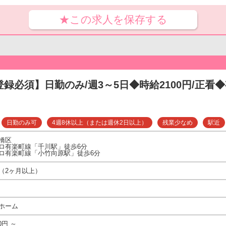
★この求人を保存する
登録必須】日勤のみ/週3～5日◆時給2100円/正看◆
日勤のみ可
4週8休以上（または週休2日以上）
残業少なめ
駅近
橋区
ロ有楽町線「千川駅」徒歩6分
ロ有楽町線「小竹向原駅」徒歩6分
（2ヶ月以上）
ホーム
0円 ～