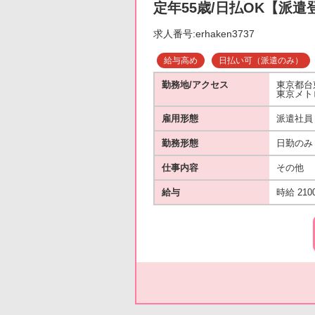
定年55歳/日払OK【派遣
求人番号:erhaken3737
給与高め
日払い可（派遣のみ）
勤務地/アクセス
東京都台
東京メト
雇用形態
派遣社員
勤務形態
日勤のみ
仕事内容
その他
給与
時給 210