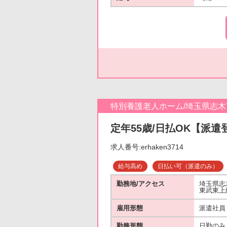
特別養護老人ホーム/埼玉県志木
定年55歳/日払OK【派遣
求人番号:erhaken3714
給与高め
日払い可（派遣のみ）
勤務地/アクセス
埼玉県志
東武東上
雇用形態
派遣社員
勤務形態
日勤のみ