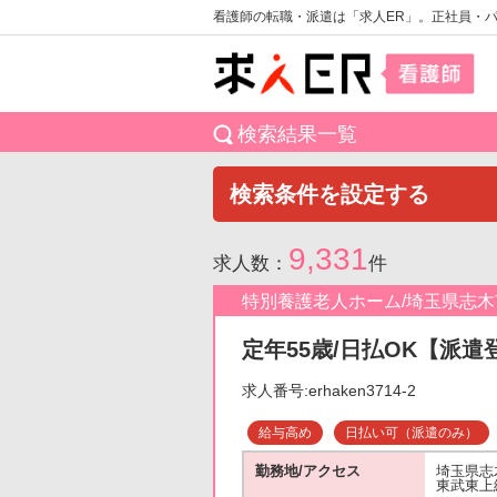
看護師の転職・派遣は「求人ER」。正社員・
検索結果一覧
検索条件を設定する
9,331
求人数：
件
特別養護老人ホーム/埼玉県志木
定年55歳/日払OK【派遣
求人番号:erhaken3714-2
給与高め
日払い可（派遣のみ）
勤務地/アクセス
埼玉県志
東武東上