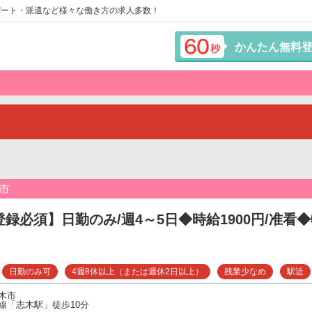
パート・派遣など様々な働き方の求人多数！
かんたん無料
市
登録必須】日勤のみ/週4～5日◆時給1900円/准看◆
日勤のみ可
4週8休以上（または週休2日以上）
残業少なめ
駅近
木市
線「志木駅」徒歩10分