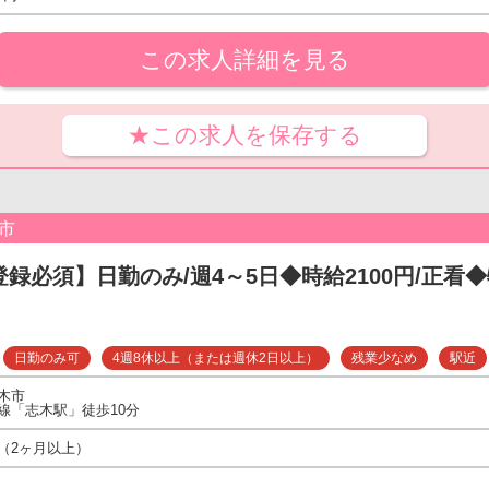
この求人詳細を見る
★この求人を保存する
市
登録必須】日勤のみ/週4～5日◆時給2100円/正看◆
日勤のみ可
4週8休以上（または週休2日以上）
残業少なめ
駅近
木市
線「志木駅」徒歩10分
（2ヶ月以上）