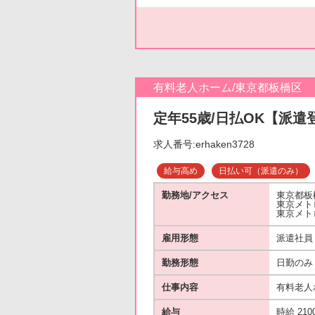
有料老人ホーム/東京都板橋区
定年55歳/日払OK【派遣
求人番号:erhaken3728
給与高め
日払い可（派遣のみ）
勤務地/アクセス
東京都板
東京メト
東京メト
雇用形態
派遣社員
勤務形態
日勤のみ
仕事内容
有料老人
給与
時給 210