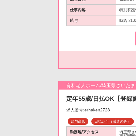
仕事内容
特別養護
給与
時給 210
有料老人ホーム/埼玉県さいた
定年55歳/日払OK【登録
求人番号:erhaken2728
給与高め
日払い可（派遣のみ）
勤務地/アクセス
埼玉県さ
東武野田