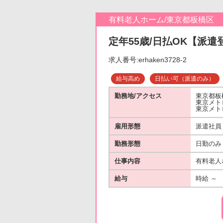
有料老人ホーム/東京都板橋区
定年55歳/日払OK【派遣
求人番号:erhaken3728-2
給与高め
日払い可（派遣のみ）
勤務地/アクセス
東京都板
東京メト
東京メト
雇用形態
派遣社員
勤務形態
日勤のみ
仕事内容
有料老人
給与
時給 ～