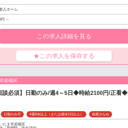
老人ホーム
0円 ～
この求人詳細を見る
★この求人を保存する
ま市岩槻区
面談必須】日勤のみ/週4～5日◆時給2100円/正看◆
日勤のみ可
4週8休以上（または週休2日以上）
残業少なめ
いたま市岩槻区
線「岩槻駅」徒歩15分