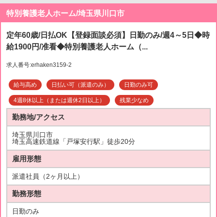
特別養護老人ホーム/埼玉県川口市
定年60歳/日払OK【登録面談必須】日勤のみ/週4～5日◆時
給1900円/准看◆特別養護老人ホーム（...
求人番号:erhaken3159-2
給与高め
日払い可（派遣のみ）
日勤のみ可
4週8休以上（または週休2日以上）
残業少なめ
勤務地/アクセス
埼玉県川口市
埼玉高速鉄道線「戸塚安行駅」徒歩20分
雇用形態
派遣社員（2ヶ月以上）
勤務形態
日勤のみ