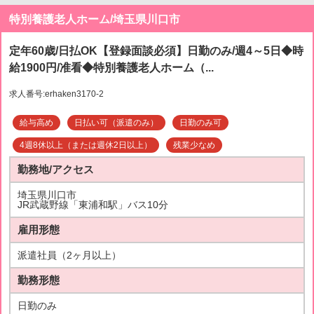
特別養護老人ホーム/埼玉県川口市
定年60歳/日払OK【登録面談必須】日勤のみ/週4～5日◆時
給1900円/准看◆特別養護老人ホーム（...
求人番号:erhaken3170-2
給与高め
日払い可（派遣のみ）
日勤のみ可
4週8休以上（または週休2日以上）
残業少なめ
勤務地/アクセス
埼玉県川口市
JR武蔵野線「東浦和駅」バス10分
雇用形態
派遣社員（2ヶ月以上）
勤務形態
日勤のみ