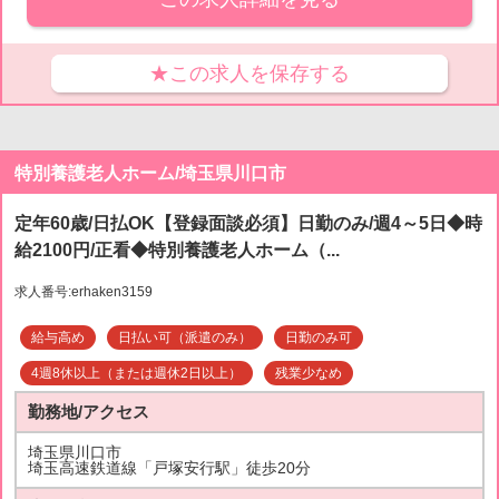
★この求人を保存する
特別養護老人ホーム/埼玉県川口市
定年60歳/日払OK【登録面談必須】日勤のみ/週4～5日◆時
給2100円/正看◆特別養護老人ホーム（...
求人番号:erhaken3159
給与高め
日払い可（派遣のみ）
日勤のみ可
4週8休以上（または週休2日以上）
残業少なめ
勤務地/アクセス
埼玉県川口市
埼玉高速鉄道線「戸塚安行駅」徒歩20分