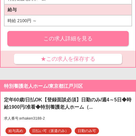
給与
時給 2100円 ～
この求人詳細を見る
★この求人を保存する
特別養護老人ホーム/東京都江戸川区
定年60歳/日払OK【登録面談必須】日勤のみ/週4～5日◆時
給1900円/准看◆特別養護老人ホーム（...
求人番号:erhaken3188-2
給与高め
日払い可（派遣のみ）
日勤のみ可