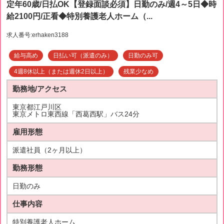
定年60歳/日払OK【登録面談必須】日勤のみ/週4～5日◆時
給2100円/正看◆特別養護老人ホーム（...
求人番号:erhaken3188
給与高め
日払い可（派遣のみ）
日勤のみ可
4週8休以上（または週休2日以上）
残業少なめ
勤務地/アクセス
東京都江戸川区
東京メトロ東西線「西葛西駅」バス24分
雇用形態
派遣社員（2ヶ月以上）
勤務形態
日勤のみ
仕事内容
特別養護老人ホーム