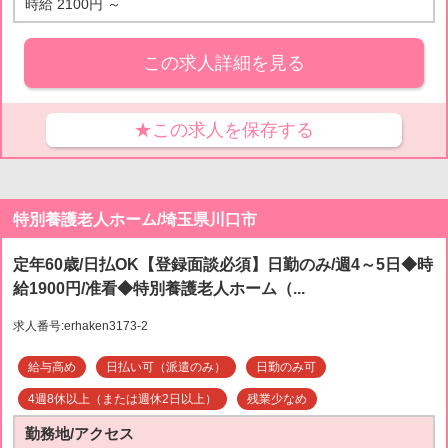
時給 2100円 ～
この求人詳細を見る
★この求人を保存する
特別養護老人ホーム/埼玉県川口市
定年60歳/日払OK【登録面談必須】日勤のみ/週4～5日◆時
給1900円/准看◆特別養護老人ホーム（...
求人番号:erhaken3173-2
給与高め
日払い可（派遣のみ）
日勤のみ可
4週8休以上（または週休2日以上）
残業少なめ
勤務地/アクセス