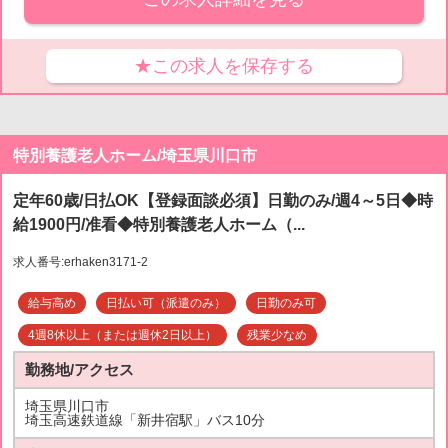
★この求人を保存する
特別養護老人ホーム/埼玉県川口市
定年60歳/日払OK【登録面談必須】日勤のみ/週4～5日◆時
給1900円/准看◆特別養護老人ホーム（...
求人番号:erhaken3171-2
給与高め
日払い可（派遣のみ）
日勤のみ可
4週8休以上（または週休2日以上）
残業少なめ
勤務地/アクセス
埼玉県川口市
埼玉高速鉄道線「新井宿駅」バス10分