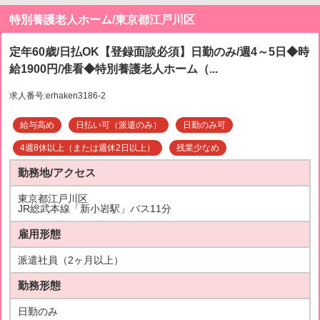
特別養護老人ホーム/東京都江戸川区
定年60歳/日払OK【登録面談必須】日勤のみ/週4～5日◆時
給1900円/准看◆特別養護老人ホーム（...
求人番号:erhaken3186-2
給与高め
日払い可（派遣のみ）
日勤のみ可
4週8休以上（または週休2日以上）
残業少なめ
勤務地/アクセス
東京都江戸川区
JR総武本線「新小岩駅」バス11分
雇用形態
派遣社員（2ヶ月以上）
勤務形態
日勤のみ