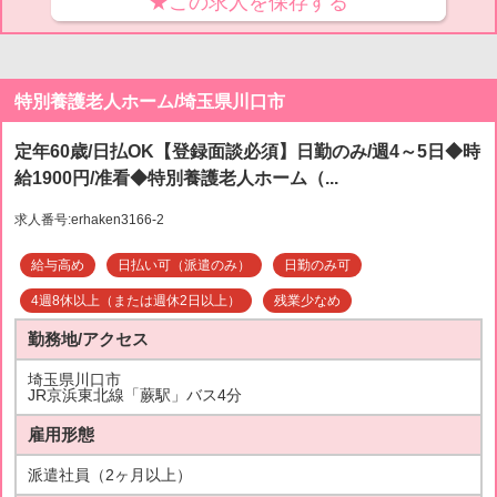
★この求人を保存する
特別養護老人ホーム/埼玉県川口市
定年60歳/日払OK【登録面談必須】日勤のみ/週4～5日◆時
給1900円/准看◆特別養護老人ホーム（...
求人番号:erhaken3166-2
給与高め
日払い可（派遣のみ）
日勤のみ可
4週8休以上（または週休2日以上）
残業少なめ
勤務地/アクセス
埼玉県川口市
JR京浜東北線「蕨駅」バス4分
雇用形態
派遣社員（2ヶ月以上）