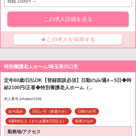
時給 2100円 ～
この求人詳細を見る
★この求人を保存する
特別養護老人ホーム/埼玉県川口市
定年60歳/日払OK【登録面談必須】日勤のみ/週4～5日◆時
給2100円/正看◆特別養護老人ホーム（...
求人番号:erhaken3166
給与高め
日払い可（派遣のみ）
日勤のみ可
4週8休以上（または週休2日以上）
残業少なめ
勤務地/アクセス