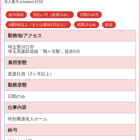
求人番号:erhaken3158
給与高め
日払い可（派遣のみ）
日勤のみ可
4週8休以上（または週休2日以上）
残業少なめ
駅近
勤務地/アクセス
埼玉県川口市
埼玉高速鉄道線「鳩ヶ谷駅」徒歩5分
雇用形態
派遣社員（2ヶ月以上）
勤務形態
日勤のみ
仕事内容
特別養護老人ホーム
給与