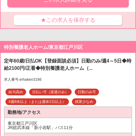
★この求人を保存する
特別養護老人ホーム/東京都江戸川区
定年60歳/日払OK【登録面談必須】日勤のみ/週4～5日◆時
給2100円/正看◆特別養護老人ホーム（...
求人番号:erhaken3186
給与高め
日払い可（派遣のみ）
日勤のみ可
4週8休以上（または週休2日以上）
残業少なめ
勤務地/アクセス
東京都江戸川区
JR総武本線「新小岩駅」バス11分