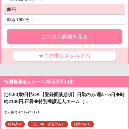
給与
時給 1900円 ～
この求人詳細を見る
★この求人を保存する
特別養護老人ホーム/埼玉県川口市
定年60歳/日払OK【登録面談必須】日勤のみ/週4～5日◆時
給2100円/正看◆特別養護老人ホーム（...
求人番号:erhaken3171
給与高め
日払い可（派遣のみ）
日勤のみ可