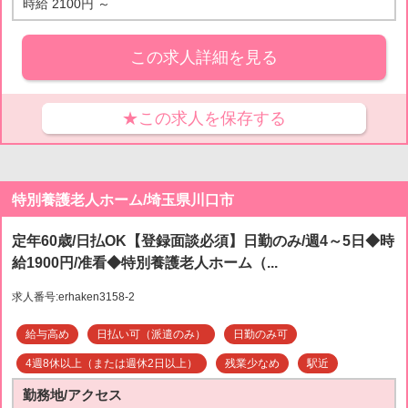
時給 2100円 ～
この求人詳細を見る
★この求人を保存する
特別養護老人ホーム/埼玉県川口市
定年60歳/日払OK【登録面談必須】日勤のみ/週4～5日◆時
給1900円/准看◆特別養護老人ホーム（...
求人番号:erhaken3158-2
給与高め
日払い可（派遣のみ）
日勤のみ可
4週8休以上（または週休2日以上）
残業少なめ
駅近
勤務地/アクセス