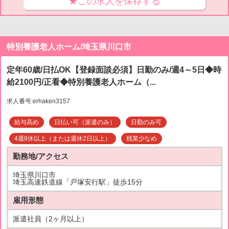
★この求人を保存する
特別養護老人ホーム/埼玉県川口市
定年60歳/日払OK【登録面談必須】日勤のみ/週4～5日◆時
給2100円/正看◆特別養護老人ホーム（...
求人番号:erhaken3157
給与高め
日払い可（派遣のみ）
日勤のみ可
4週8休以上（または週休2日以上）
残業少なめ
勤務地/アクセス
埼玉県川口市
埼玉高速鉄道線「戸塚安行駅」徒歩15分
雇用形態
派遣社員（2ヶ月以上）