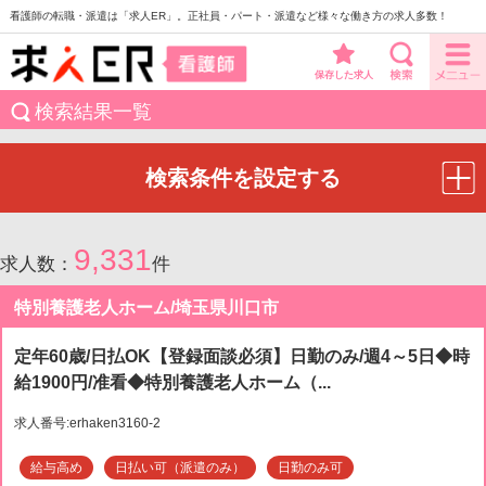
看護師の転職・派遣は「求人ER」。正社員・パート・派遣など様々な働き方の求人多数！
保存した求人
検索結果一覧
検索条件を設定する
9,331
求人数：
件
特別養護老人ホーム/埼玉県川口市
定年60歳/日払OK【登録面談必須】日勤のみ/週4～5日◆時
給1900円/准看◆特別養護老人ホーム（...
求人番号:erhaken3160-2
給与高め
日払い可（派遣のみ）
日勤のみ可