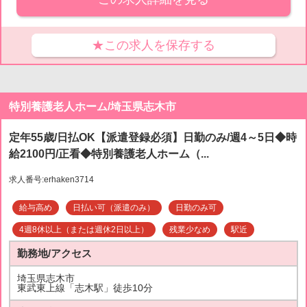
★この求人を保存する
特別養護老人ホーム/埼玉県志木市
定年55歳/日払OK【派遣登録必須】日勤のみ/週4～5日◆時
給2100円/正看◆特別養護老人ホーム（...
求人番号:erhaken3714
給与高め
日払い可（派遣のみ）
日勤のみ可
4週8休以上（または週休2日以上）
残業少なめ
駅近
勤務地/アクセス
埼玉県志木市
東武東上線「志木駅」徒歩10分