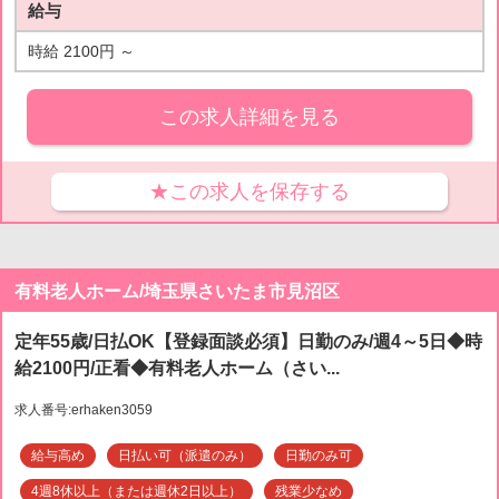
給与
時給 2100円 ～
この求人詳細を見る
★この求人を保存する
有料老人ホーム/埼玉県さいたま市見沼区
定年55歳/日払OK【登録面談必須】日勤のみ/週4～5日◆時
給2100円/正看◆有料老人ホーム（さい...
求人番号:erhaken3059
給与高め
日払い可（派遣のみ）
日勤のみ可
4週8休以上（または週休2日以上）
残業少なめ