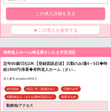
この求人詳細を見る
★この求人を保存する
有料老人ホーム/埼玉県さいたま市見沼区
定年60歳/日払OK【登録面談必須】日勤のみ/週4～5日◆時
給1900円/准看◆有料老人ホーム（さい...
求人番号:erhaken3059-2
給与高め
日払い可（派遣のみ）
日勤のみ可
4週8休以上（または週休2日以上）
残業少なめ
勤務地/アクセス