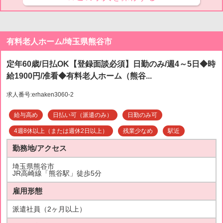
有料老人ホーム/埼玉県熊谷市
定年60歳/日払OK【登録面談必須】日勤のみ/週4～5日◆時
給1900円/准看◆有料老人ホーム（熊谷...
求人番号:erhaken3060-2
給与高め
日払い可（派遣のみ）
日勤のみ可
4週8休以上（または週休2日以上）
残業少なめ
駅近
勤務地/アクセス
埼玉県熊谷市
JR高崎線「熊谷駅」徒歩5分
雇用形態
派遣社員（2ヶ月以上）