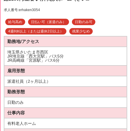
求人番号:erhaken3054
給与高め
日払い可（派遣のみ）
日勤のみ可
4週8休以上（または週休2日以上）
残業少なめ
勤務地/アクセス
埼玉県さいたま市西区
JR埼京線「西大宮駅」バス5分
JR高崎線「宮原駅」バス6分
雇用形態
派遣社員（2ヶ月以上）
勤務形態
日勤のみ
仕事内容
有料老人ホーム