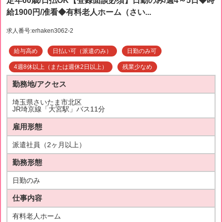
定年60歳/日払OK【登録面談必須】日勤のみ/週4～5日◆時
給1900円/准看◆有料老人ホーム（さい...
求人番号:erhaken3062-2
給与高め
日払い可（派遣のみ）
日勤のみ可
4週8休以上（または週休2日以上）
残業少なめ
勤務地/アクセス
埼玉県さいたま市北区
JR埼京線「大宮駅」バス11分
雇用形態
派遣社員（2ヶ月以上）
勤務形態
日勤のみ
仕事内容
有料老人ホーム