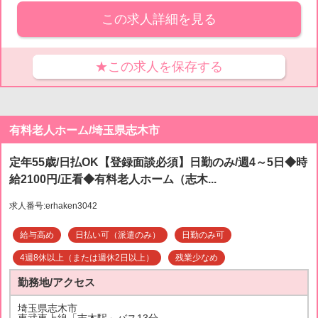
この求人詳細を見る
★この求人を保存する
有料老人ホーム/埼玉県志木市
定年55歳/日払OK【登録面談必須】日勤のみ/週4～5日◆時
給2100円/正看◆有料老人ホーム（志木...
求人番号:erhaken3042
給与高め
日払い可（派遣のみ）
日勤のみ可
4週8休以上（または週休2日以上）
残業少なめ
勤務地/アクセス
埼玉県志木市