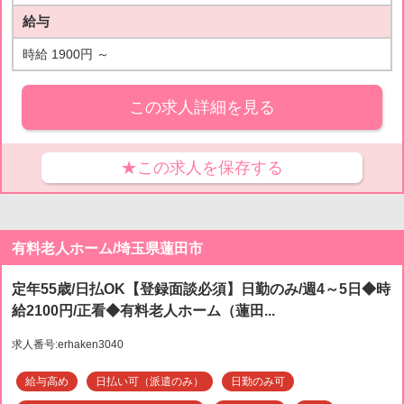
給与
時給 1900円 ～
この求人詳細を見る
★この求人を保存する
有料老人ホーム/埼玉県蓮田市
定年55歳/日払OK【登録面談必須】日勤のみ/週4～5日◆時
給2100円/正看◆有料老人ホーム（蓮田...
求人番号:erhaken3040
給与高め
日払い可（派遣のみ）
日勤のみ可