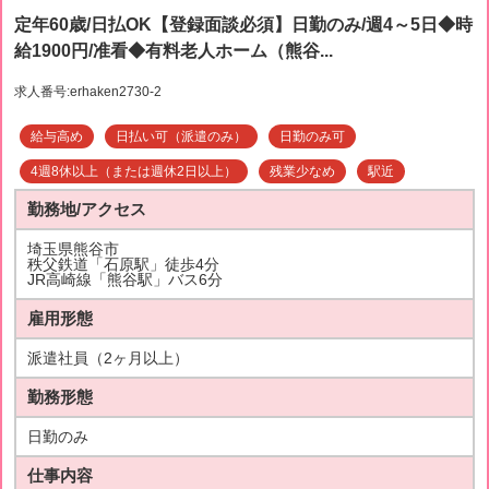
定年60歳/日払OK【登録面談必須】日勤のみ/週4～5日◆時
給1900円/准看◆有料老人ホーム（熊谷...
求人番号:erhaken2730-2
給与高め
日払い可（派遣のみ）
日勤のみ可
4週8休以上（または週休2日以上）
残業少なめ
駅近
勤務地/アクセス
埼玉県熊谷市
秩父鉄道「石原駅」徒歩4分
JR高崎線「熊谷駅」バス6分
雇用形態
派遣社員（2ヶ月以上）
勤務形態
日勤のみ
仕事内容