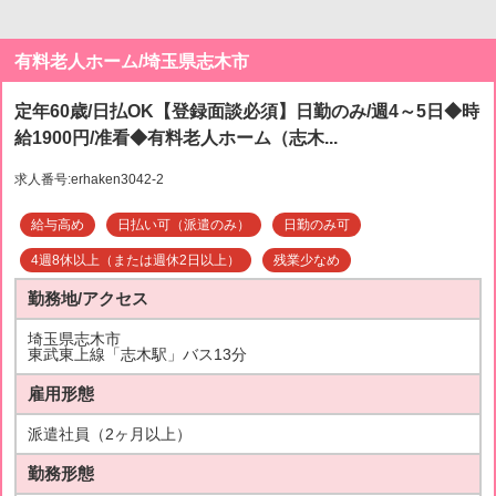
有料老人ホーム/埼玉県志木市
定年60歳/日払OK【登録面談必須】日勤のみ/週4～5日◆時
給1900円/准看◆有料老人ホーム（志木...
求人番号:erhaken3042-2
給与高め
日払い可（派遣のみ）
日勤のみ可
4週8休以上（または週休2日以上）
残業少なめ
勤務地/アクセス
埼玉県志木市
東武東上線「志木駅」バス13分
雇用形態
派遣社員（2ヶ月以上）
勤務形態