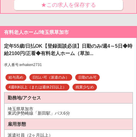
★この求人を保存する
有料老人ホーム/埼玉県草加市
定年55歳/日払OK【登録面談必須】日勤のみ/週4～5日◆時
給2100円/正看◆有料老人ホーム（草加...
求人番号:erhaken2731
給与高め
日払い可（派遣のみ）
日勤のみ可
4週8休以上（または週休2日以上）
残業少なめ
勤務地/アクセス
埼玉県草加市
東武伊勢崎線「新田駅」バス6分
雇用形態
派遣社員（2ヶ月以上）