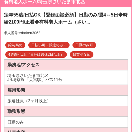
有料老人ホーム/埼玉県さいたま市北区
定年55歳/日払OK【登録面談必須】日勤のみ/週4～5日◆時
給2100円/正看◆有料老人ホーム（さい...
求人番号:erhaken3062
給与高め
日払い可（派遣のみ）
日勤のみ可
4週8休以上（または週休2日以上）
残業少なめ
勤務地/アクセス
埼玉県さいたま市北区
JR埼京線「大宮駅」バス11分
雇用形態
派遣社員（2ヶ月以上）
勤務形態
日勤のみ