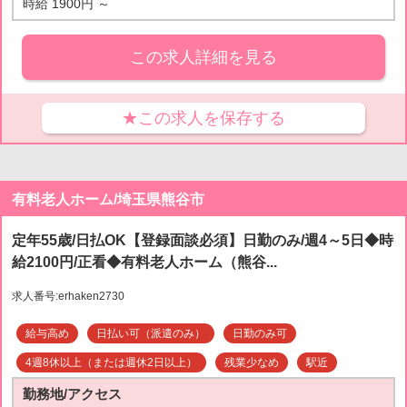
時給 1900円 ～
この求人詳細を見る
★この求人を保存する
有料老人ホーム/埼玉県熊谷市
定年55歳/日払OK【登録面談必須】日勤のみ/週4～5日◆時
給2100円/正看◆有料老人ホーム（熊谷...
求人番号:erhaken2730
給与高め
日払い可（派遣のみ）
日勤のみ可
4週8休以上（または週休2日以上）
残業少なめ
駅近
勤務地/アクセス