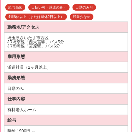
給与高め
日払い可（派遣のみ）
日勤のみ可
4週8休以上（または週休2日以上）
残業少なめ
勤務地/アクセス
埼玉県さいたま市西区
JR埼京線「西大宮駅」バス5分
JR高崎線「宮原駅」バス6分
雇用形態
派遣社員（2ヶ月以上）
勤務形態
日勤のみ
仕事内容
有料老人ホーム
給与
時給 1900円 ～