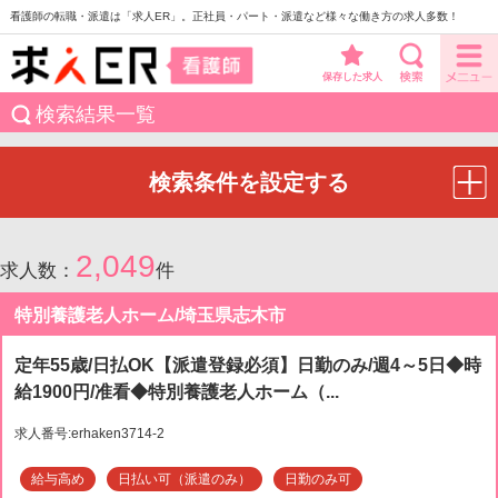
看護師の転職・派遣は「求人ER」。正社員・パート・派遣など様々な働き方の求人多数！
保存した求人
検索結果一覧
検索条件を設定する
2,049
求人数：
件
特別養護老人ホーム/埼玉県志木市
定年55歳/日払OK【派遣登録必須】日勤のみ/週4～5日◆時
給1900円/准看◆特別養護老人ホーム（...
求人番号:erhaken3714-2
給与高め
日払い可（派遣のみ）
日勤のみ可