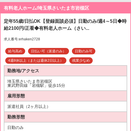
有料老人ホーム/埼玉県さいたま市岩槻区
定年55歳/日払OK【登録面談必須】日勤のみ/週4～5日◆時
給2100円/正看◆有料老人ホーム（さい...
求人番号:erhaken2728
給与高め
日払い可（派遣のみ）
日勤のみ可
4週8休以上（または週休2日以上）
残業少なめ
勤務地/アクセス
埼玉県さいたま市岩槻区
東武野田線「岩槻駅」徒歩15分
雇用形態
派遣社員（2ヶ月以上）
勤務形態
日勤のみ