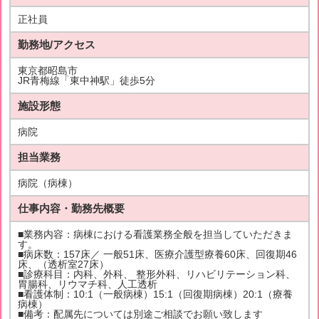
正社員
勤務地/アクセス
東京都昭島市
JR青梅線「東中神駅」徒歩5分
施設形態
病院
担当業務
病院（病棟）
仕事内容・勤務先概要
■業務内容：病棟における看護業務全般を担当していただきま
す。
■病床数：157床／ 一般51床、医療介護型療養60床、回復期46
床、（透析室27床）
■診療科目：内科、外科、 整形外科、リハビリテーション科、
胃腸科、リウマチ科、人工透析
■看護体制：10:1（一般病棟）15:1（回復期病棟）20:1（療養
病棟）
■備考：配属先については別途ご相談でお願い致します