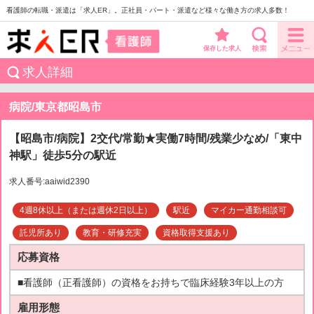
看護師の転職・派遣は「求人ER」。正社員・パート・派遣など様々な働き方の求人多数！
保存した求人
求人詳細
病院/東京都昭島市
【昭島市/病院】2交代/常勤★実働7時間/残業少なめ/「東中
神駅」徒歩5分の駅近
求人番号:aaiwid2390
4週8休以上（または週休2日以上）
駅近
マイカー通勤相談可
託児所あり
教育・研修充実
資格取得支援あり
応募資格
■看護師（正看護師）の資格をお持ちで臨床経験3年以上の方
雇用形態