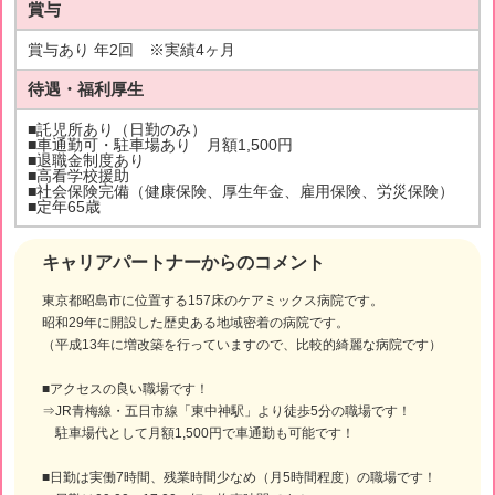
賞与
賞与あり 年2回 ※実績4ヶ月
待遇・福利厚生
■託児所あり（日勤のみ）
■車通勤可・駐車場あり 月額1,500円
■退職金制度あり
■高看学校援助
■社会保険完備（健康保険、厚生年金、雇用保険、労災保険）
■定年65歳
キャリアパートナーからのコメント
東京都昭島市に位置する157床のケアミックス病院です。
昭和29年に開設した歴史ある地域密着の病院です。
（平成13年に増改築を行っていますので、比較的綺麗な病院です）
■アクセスの良い職場です！
⇒JR青梅線・五日市線「東中神駅」より徒歩5分の職場です！
駐車場代として月額1,500円で車通勤も可能です！
■日勤は実働7時間、残業時間少なめ（月5時間程度）の職場です！