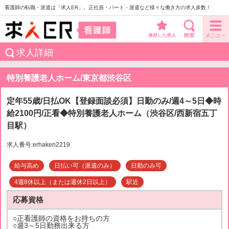
看護師の転職・派遣は「求人ER」。正社員・パート・派遣など様々な働き方の求人多数！
保存した求人
求人詳細
特別養護老人ホーム/東京都渋谷区
定年55歳/日払OK【登録面談必須】日勤のみ/週4～5日◆時
給2100円/正看◆特別養護老人ホーム（渋谷区/西新宿五丁
目駅）
求人番号:erhaken2219
給与高め
日払い可（派遣のみ）
日勤のみ可
4週8休以上（または週休2日以上）
駅近
応募資格
○正看護師の資格をお持ちの方
○週3～5日勤務出来る方