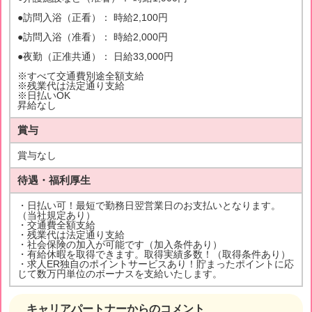
●訪問入浴（正看）： 時給2,100円
●訪問入浴（准看）： 時給2,000円
●夜勤（正准共通）： 日給33,000円
※すべて交通費別途全額支給
※残業代は法定通り支給
※日払いOK
昇給なし
賞与
賞与なし
待遇・福利厚生
・日払い可！最短で勤務日翌営業日のお支払いとなります。
（当社規定あり）
・交通費全額支給
・残業代は法定通り支給
・社会保険の加入が可能です（加入条件あり）
・有給休暇を取得できます。取得実績多数！（取得条件あり）
・求人ER独自のポイントサービスあり！貯まったポイントに応
じて数万円単位のボーナスを支給いたします。
キャリアパートナーからのコメント