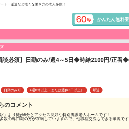
パート・派遣など様々な働き方の求人多数！
かんたん無料
区
面談必須】日勤のみ/週4～5日◆時給2100円/正
日勤のみ可
4週8休以上（または週休2日以上）
駅近
らのコメント
上駅」より徒歩5分とアクセス良好な特別養護老人ホームです！
、多数の専門職の方が在籍していますので、他職種交流もできる環境です