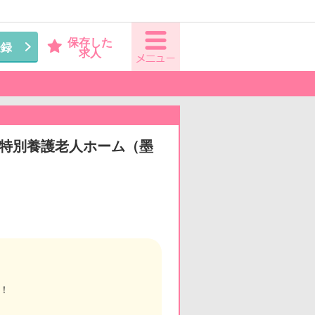
保存した
登録
求人
看◆特別養護老人ホーム（墨
！