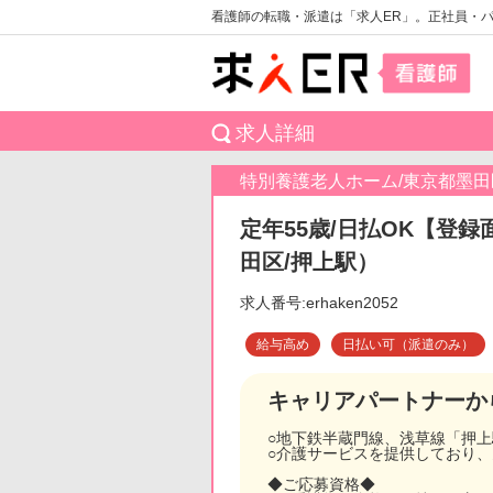
看護師の転職・派遣は「求人ER」。正社員・
求人詳細
特別養護老人ホーム/東京都墨田
定年55歳/日払OK【登録
田区/押上駅）
求人番号:erhaken2052
給与高め
日払い可（派遣のみ）
キャリアパートナーか
○地下鉄半蔵門線、浅草線「押
○介護サービスを提供しており
◆ご応募資格◆