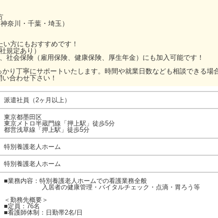
方
・神奈川・千葉・埼玉）
ぎたい方にもおすすめです！
当社規定あり）
ら、社会保険（雇用保険、健康保険、厚生年金）にも加入可能です！
っかり丁寧にサポートいたします。時間や就業日数なども相談できる場
問い合わせ下さい！
派遣社員（2ヶ月以上）
東京都墨田区
東京メトロ半蔵門線「押上駅」徒歩5分
都営浅草線「押上駅」徒歩5分
特別養護老人ホーム
特別養護老人ホーム
■業務内容：特別養護老人ホームでの看護業務全般
入居者の健康管理・バイタルチェック・点滴・胃ろう等
＜勤務先概要＞
■定員：76名
■看護師体制：日勤帯2名/日