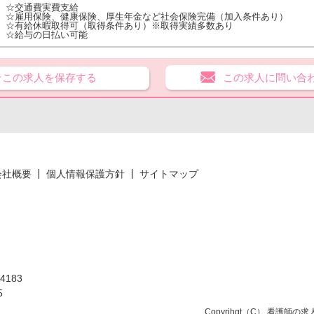
☆交通費実費支給
☆雇用保険、健康保険、厚生年金など社会保険完備（加入条件あり）
☆有給休暇取得可（取得条件あり）※取得実績多数あり
☆給与の日払い可能
★この求人を保存する
この求人に問い合
会社概要
個人情報保護方針
サイトマップ
183
5
Copyrihgt（C）
看護師の求