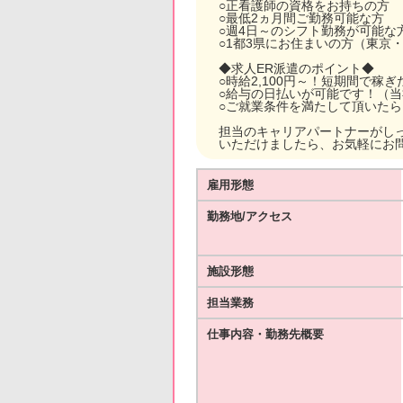
○正看護師の資格をお持ちの方
○最低2ヵ月間ご勤務可能な方
○週4日～のシフト勤務が可能な
○1都3県にお住まいの方（東京
◆求人ER派遣のポイント◆
○時給2,100円～！短期間で稼
○給与の日払いが可能です！（
○ご就業条件を満たして頂いた
担当のキャリアパートナーがし
いただけましたら、お気軽にお
雇用形態
勤務地/アクセス
施設形態
担当業務
仕事内容・勤務先概要