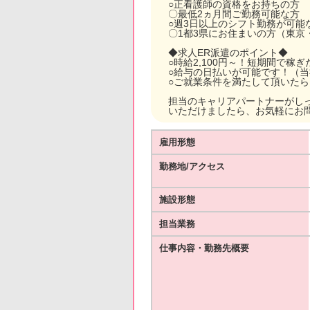
○正看護師の資格をお持ちの方
〇最低2ヵ月間ご勤務可能な方
○週3日以上のシフト勤務が可能
〇1都3県にお住まいの方（東京
◆求人ER派遣のポイント◆
○時給2,100円～！短期間で稼
○給与の日払いが可能です！（
○ご就業条件を満たして頂いた
担当のキャリアパートナーがし
いただけましたら、お気軽にお
雇用形態
勤務地/アクセス
施設形態
担当業務
仕事内容・勤務先概要