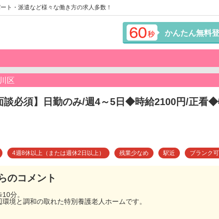
パート・派遣など様々な働き方の求人多数！
かんたん無料
川区
面談必須】日勤のみ/週4～5日◆時給2100円/正
4週8休以上（または週休2日以上）
残業少なめ
駅近
ブランク可
らのコメント
10分。
辺環境と調和の取れた特別養護老人ホームです。