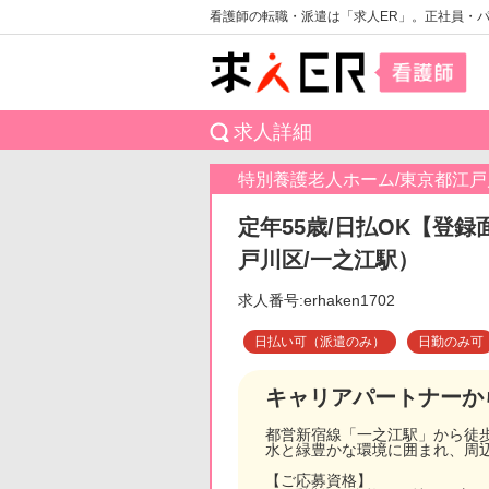
看護師の転職・派遣は「求人ER」。正社員・
求人詳細
特別養護老人ホーム/東京都江戸
定年55歳/日払OK【登録
戸川区/一之江駅）
求人番号:erhaken1702
日払い可（派遣のみ）
日勤のみ可
キャリアパートナーか
都営新宿線「一之江駅」から徒歩
水と緑豊かな環境に囲まれ、周
【ご応募資格】