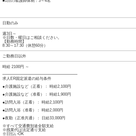
■1日の看護師体制：3～4名
日勤のみ
週3日～
※日数・曜日はご相談ください。
【勤務時間】
8:30～17:30（休憩60分）
ご勤務日以外
時給 2100円 ～
━━━━━━━━━━━━━━━━━━━
求人ER固定派遣の給与条件
●介護施設など（正看）： 時給2,100円
●介護施設など（准看）： 時給1,900円
●訪問入浴（正看）： 時給2,100円
●訪問入浴（准看）： 時給2,000円
●夜勤（正准共通）： 日給33,000円
※すべて交通費別途全額支給
※残業代は法定通り支給
※日払いOK