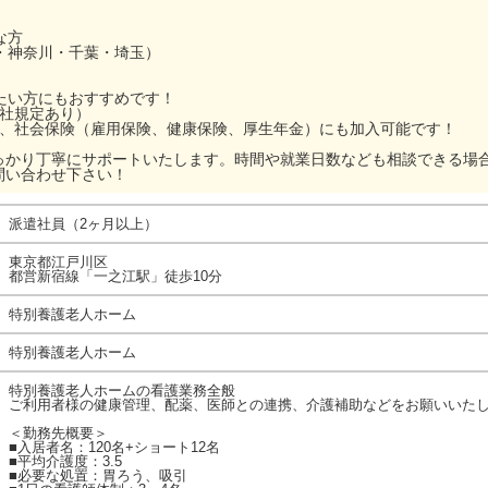
な方
・神奈川・千葉・埼玉）
ぎたい方にもおすすめです！
当社規定あり）
ら、社会保険（雇用保険、健康保険、厚生年金）にも加入可能です！
っかり丁寧にサポートいたします。時間や就業日数なども相談できる場
問い合わせ下さい！
派遣社員（2ヶ月以上）
東京都江戸川区
都営新宿線「一之江駅」徒歩10分
特別養護老人ホーム
特別養護老人ホーム
特別養護老人ホームの看護業務全般
ご利用者様の健康管理、配薬、医師との連携、介護補助などをお願いいた
＜勤務先概要＞
■入居者名：120名+ショート12名
■平均介護度：3.5
■必要な処置：胃ろう、吸引