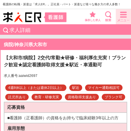
看護師の転職・派遣は「求人ER」。正社員・パート・派遣など様々な働き方の求人多数！
保存した求人
求人詳細
病院/神奈川県大和市
【大和市/病院】2交代/常勤★研修・福利厚生充実！ブラン
ク歓迎★認定看護師取得支援★駅近・車通勤可
求人番号:aaiwid2697
4週8休以上（または週休2日以上）
駅近
マイカー通勤相談可
託児所あり
教育・研修充実
資格取得支援あり
ブランク可
応募資格
■看護師（正看護師）の資格をお持ちで臨床経験3年以上の方
雇用形態