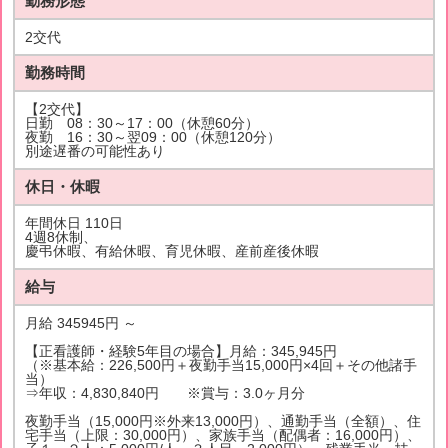
勤務形態
2交代
勤務時間
【2交代】
日勤 08：30～17：00（休憩60分）
夜勤 16：30～翌09：00（休憩120分）
別途遅番の可能性あり
休日・休暇
年間休日 110日
4週8休制、
慶弔休暇、有給休暇、育児休暇、産前産後休暇
給与
月給 345945円 ～
【正看護師・経験5年目の場合】月給：345,945円
（※基本給：226,500円＋夜勤手当15,000円×4回＋その他諸手
当）
⇒年収：4,830,840円 ※賞与：3.0ヶ月分
夜勤手当（15,000円※外来13,000円）、通勤手当（全額）、住
宅手当（上限：30,000円）、家族手当（配偶者：16,000円）、