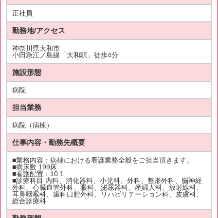
正社員
勤務地/アクセス
神奈川県大和市
小田急江ノ島線「大和駅」徒歩4分
施設形態
病院
担当業務
病院（病棟）
仕事内容・勤務先概要
■業務内容：病棟における看護業務全般をご担当頂きます。
■病床数 199床
■看護配置：10:1
■診療科目 内科、消化器科、小児科、外科、整形外科、脳神経
外科、心臓血管外科、眼科、泌尿器科、産婦人科、放射線科、
耳鼻咽喉科、歯科口腔外科、リハビリテーション科、皮膚科、
総合診療科