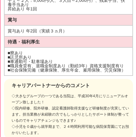
子１～２人：5,000円/人、３人目～2,000円）、残業手当、扶
養手当あり
昇給あり 年1回
賞与
賞与あり 年2回（実績３ヵ月）
待遇・福利厚生
■寮あり
■託児所あり
■車通勤可・駐車場あり
■職員食堂有、退職金制度あり（勤続3年）資格支援制度有り
■社会保険完備（健康保険、厚生年金、雇用保険、労災保険）
キャリアパートナーからのコメント
◇大きなグループの一つである当院は、平成30年4月にリニューアルオ
ープン致しました！
◇院内研修、院外研修、認定看護師取得支援など研修制度が充実してい
ます。担当業務が未経験の方でもしっかりとしたサポート体制が整って
いるのでキャリアチェンジもできます♪
◇小児を０歳から就学期まで、２４時間利用可能な病院保育園にてお預
かりいたします。