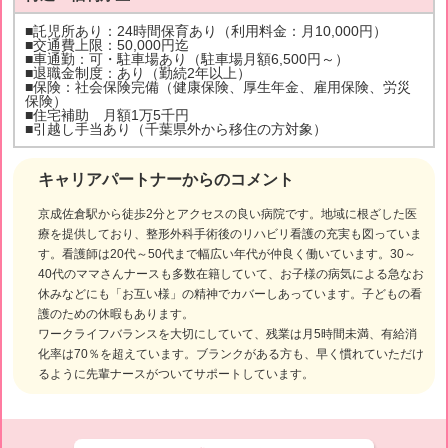
■託児所あり：24時間保育あり（利用料金：月10,000円）
■交通費上限：50,000円迄
■車通勤：可・駐車場あり（駐車場月額6,500円～）
■退職金制度：あり（勤続2年以上）
■保険：社会保険完備（健康保険、厚生年金、雇用保険、労災
保険）
■住宅補助 月額1万5千円
■引越し手当あり（千葉県外から移住の方対象）
キャリアパートナーからのコメント
京成佐倉駅から徒歩2分とアクセスの良い病院です。地域に根ざした医
療を提供しており、整形外科手術後のリハビリ看護の充実も図っていま
す。看護師は20代～50代まで幅広い年代が仲良く働いています。30～
40代のママさんナースも多数在籍していて、お子様の病気による急なお
休みなどにも「お互い様」の精神でカバーしあっています。子どもの看
護のための休暇もあります。
ワークライフバランスを大切にしていて、残業は月5時間未満、有給消
化率は70％を超えています。ブランクがある方も、早く慣れていただけ
るように先輩ナースがついてサポートしています。