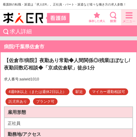
看護師の転職・派遣は「求人ER」。正社員・パート・派遣など様々な働き方の求人多数！
保存した求人
求人詳細
病院/千葉県佐倉市
【佐倉市/病院】夜勤あり常勤◆人間関係◎/残業ほぼなし/
夜勤回数応相談◆「京成佐倉駅」徒歩1分
求人番号:aaiwid1010
4週8休以上（または週休2日以上）
駅近
マイカー通勤相談可
託児所あり
ブランク可
雇用形態
正社員
勤務地/アクセス