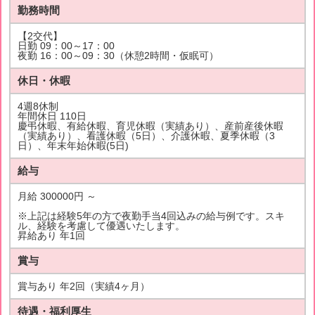
勤務時間
【2交代】
日勤 09：00～17：00
夜勤 16：00～09：30（休憩2時間・仮眠可）
休日・休暇
4週8休制
年間休日 110日
慶弔休暇、有給休暇、育児休暇（実績あり）、産前産後休暇
（実績あり）、看護休暇（5日）、介護休暇、夏季休暇（3
日）、年末年始休暇(5日)
給与
月給 300000円 ～
※上記は経験5年の方で夜勤手当4回込みの給与例です。スキ
ル、経験を考慮して優遇いたします。
昇給あり 年1回
賞与
賞与あり 年2回（実績4ヶ月）
待遇・福利厚生