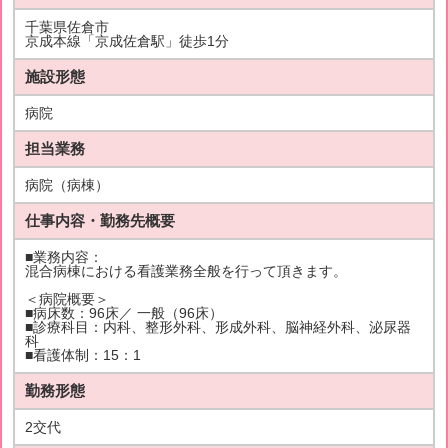
千葉県佐倉市
京成本線「京成佐倉駅」徒歩1分
施設形態
病院
担当業務
病院（病棟）
仕事内容・勤務先概要
■業務内容：
混合病棟における看護業務全般を行って頂きます。
＜病院概要＞
■病床数：96床／ 一般（96床）
■診療科目：内科、整形外科、形成外科、脳神経外科、泌尿器
科
■看護体制：15：1
勤務形態
2交代