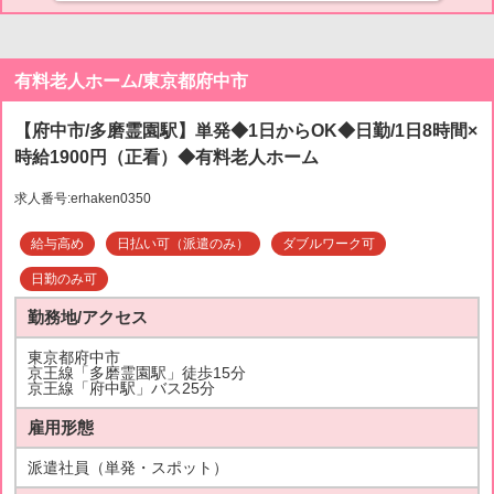
有料老人ホーム/東京都府中市
【府中市/多磨霊園駅】単発◆1日からOK◆日勤/1日8時間×
時給1900円（正看）◆有料老人ホーム
求人番号:erhaken0350
給与高め
日払い可（派遣のみ）
ダブルワーク可
日勤のみ可
勤務地/アクセス
東京都府中市
京王線「多磨霊園駅」徒歩15分
京王線「府中駅」バス25分
雇用形態
派遣社員（単発・スポット）