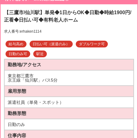
【三鷹市/仙川駅】単発◆1日からOK◆日勤◆時給1900円/
正看◆日払い可◆有料老人ホーム
求人番号:erhaken1114
給与高め
日払い可（派遣のみ）
ダブルワーク可
日勤のみ可
駅近
勤務地/アクセス
東京都三鷹市
京王線「仙川駅」バス5分
雇用形態
派遣社員（単発・スポット）
勤務形態
日勤のみ
仕事内容