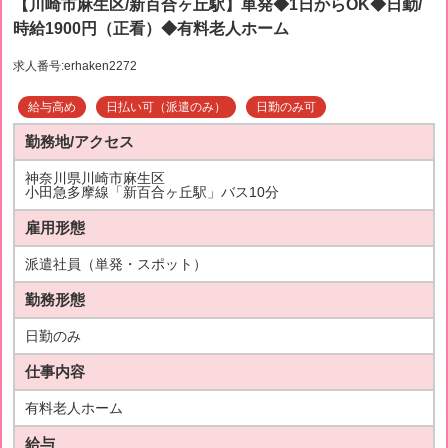
【川崎市麻生区/新百合ヶ丘駅】単発◆1日からOK◆日勤/
時給1900円（正看）◆有料老人ホーム
求人番号:erhaken2272
給与高め
日払い可（派遣のみ）
日勤のみ可
勤務地/アクセス
神奈川県川崎市麻生区
小田急多摩線「新百合ヶ丘駅」バス10分
雇用形態
派遣社員（単発・スポット）
勤務形態
日勤のみ
仕事内容
有料老人ホーム
給与