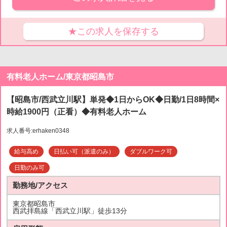
★この求人を保存する
有料老人ホーム/東京都昭島市
【昭島市/西武立川駅】単発◆1日からOK◆日勤/1日8時間×
時給1900円（正看）◆有料老人ホーム
求人番号:erhaken0348
給与高め
日払い可（派遣のみ）
ダブルワーク可
日勤のみ可
勤務地/アクセス
東京都昭島市
西武拝島線「西武立川駅」徒歩13分