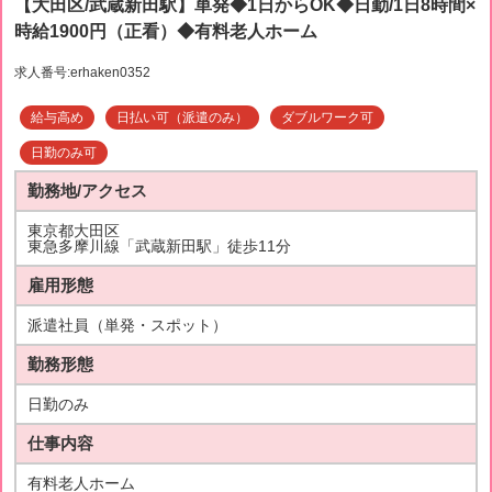
【大田区/武蔵新田駅】単発◆1日からOK◆日勤/1日8時間×
時給1900円（正看）◆有料老人ホーム
求人番号:erhaken0352
給与高め
日払い可（派遣のみ）
ダブルワーク可
日勤のみ可
勤務地/アクセス
東京都大田区
東急多摩川線「武蔵新田駅」徒歩11分
雇用形態
派遣社員（単発・スポット）
勤務形態
日勤のみ
仕事内容
有料老人ホーム