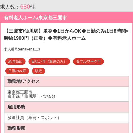
680
求人数：
件
有料老人ホーム/東京都三鷹市
【三鷹市/仙川駅】単発◆1日からOK◆日勤のみ/1日8時間×
時給1900円（正看）◆有料老人ホーム
求人番号:erhaken1113
給与高め
日払い可（派遣のみ）
ダブルワーク可
日勤のみ可
駅近
勤務地/アクセス
東京都三鷹市
京王線「仙川駅」バス5分
雇用形態
派遣社員（単発・スポット）
勤務形態