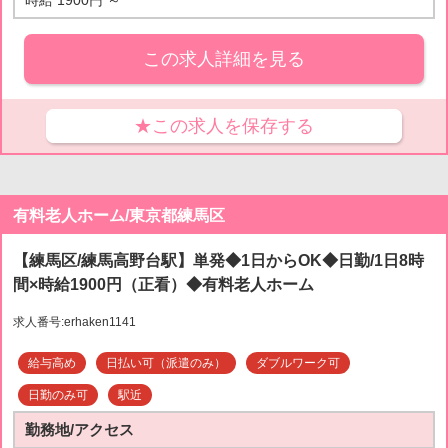
時給 1900円 ～
この求人詳細を見る
★この求人を保存する
有料老人ホーム/東京都練馬区
【練馬区/練馬高野台駅】単発◆1日からOK◆日勤/1日8時
間×時給1900円（正看）◆有料老人ホーム
求人番号:erhaken1141
給与高め
日払い可（派遣のみ）
ダブルワーク可
日勤のみ可
駅近
勤務地/アクセス