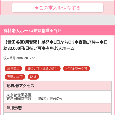
★この求人を保存する
有料老人ホーム/東京都世田谷区
【世田谷区/用賀駅】単発◆1日からOK◆夜勤17時～◆日
給33,000円/日払い可◆有料老人ホーム
求人番号:erhaken1753
給与高め
日払い可（派遣のみ）
ダブルワーク可
夜勤のみ可
駅近
勤務地/アクセス
東京都世田谷区
東急田園都市線「用賀駅」徒歩7分
雇用形態