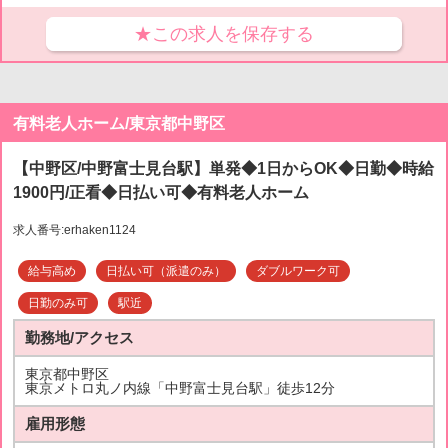
★この求人を保存する
有料老人ホーム/東京都中野区
【中野区/中野富士見台駅】単発◆1日からOK◆日勤◆時給
1900円/正看◆日払い可◆有料老人ホーム
求人番号:erhaken1124
給与高め
日払い可（派遣のみ）
ダブルワーク可
日勤のみ可
駅近
勤務地/アクセス
東京都中野区
東京メトロ丸ノ内線「中野富士見台駅」徒歩12分
雇用形態