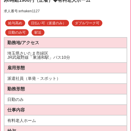
み/時給1900円（正看）◆有料老人ホーム
求人番号:erhaken1127
給与高め
日払い可（派遣のみ）
ダブルワーク可
日勤のみ可
駅近
勤務地/アクセス
埼玉県さいたま市緑区
JR武蔵野線「東浦和駅」バス10分
雇用形態
派遣社員（単発・スポット）
勤務形態
日勤のみ
仕事内容
有料老人ホーム
給与