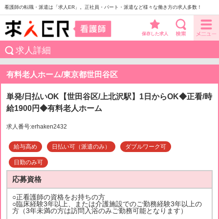
看護師の転職・派遣は「求人ER」。正社員・パート・派遣など様々な働き方の求人多数！
保存した求人
求人詳細
有料老人ホーム/東京都世田谷区
単発/日払いOK【世田谷区/上北沢駅】1日からOK◆正看/時
給1900円◆有料老人ホーム
求人番号:erhaken2432
給与高め
日払い可（派遣のみ）
ダブルワーク可
日勤のみ可
応募資格
○正看護師の資格をお持ちの方
○臨床経験3年以上、または介護施設でのご勤務経験3年以上の
方（3年未満の方は訪問入浴のみご勤務可能となります）