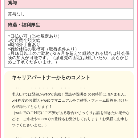
賞与
賞与なし
待遇・福利厚生
○日払い可（当社規定あり）
○交通費全額支給
○時間外手当あり
○有給休暇の取得可（取得条件あり）
○月16日以上のご勤務が2ヵ月を超えて継続される場合は社会保
険の加入が可能です。（派遣先の固定は難しいため、あらかじ
めご了承くださいませ。）
キャリアパートナーからのコメント
…‥・……‥・・・ ・ ・ ・ ・・‥… …‥・
求人ERでは登録がwebで完結！面談や説明会 のお時間は頂きません。
5分程度のお電話＋webでマニュアルをご確認・フォーム回答を頂けた
ら登録完了となります！
（webでのご対応にご不安がある場合やじっくりお話を聞きたい場合な
どは、ご来社やzoomでの登録もお受けしております！お気軽にお申し
つけくださいませ。）
…‥・……‥・・・ ・ ・ ・ ・・‥… …‥・