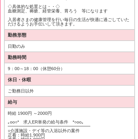
◇具体的な処置とは・・◇
血糖測定、褥瘡、経管栄養、胃ろう 等になります
入居者さまの健康管理を行い毎日の生活が快適に過ごしていた
だけるようお手伝いして頂きます。
勤務形態
日勤のみ
勤務時間
9：00～18：00（休憩60分）
休日・休暇
ご勤務日以外
給与
時給 1900円 ～2000円
｡oо○* 求人ER単発の給与条件 *○оo｡
━━━━━━━━━━━━━━━━━━━
○介護施設・デイ等の入浴以外の案件
正看：時給1,900円