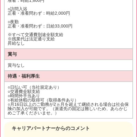
准看：時給1,800円
○訪問入浴
正看・准看問わず：時給2,000円
○夜勤
正看・准看問わず：日給33,000円
※すべて交通費別途全額支給
※残業代は法定通り支給
昇給なし
賞与
賞与なし
待遇・福利厚生
○日払い可（当社規定あり）
○交通費全額支給
○時間外手当あり
○有給休暇の取得可（取得条件あり）
○月16日以上のご勤務が2ヵ月を超えて継続される場合は社会保
険の加入が可能です。（派遣先の固定は難しいため、あらかじ
めご了承くださいませ。）
キャリアパートナーからのコメント