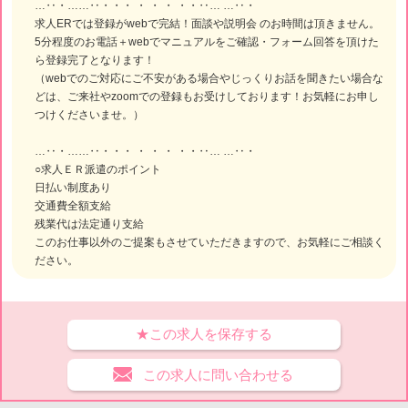
…‥・……‥・・・ ・ ・ ・ ・・‥… …‥・
求人ERでは登録がwebで完結！面談や説明会 のお時間は頂きません。
5分程度のお電話＋webでマニュアルをご確認・フォーム回答を頂けた
ら登録完了となります！
（webでのご対応にご不安がある場合やじっくりお話を聞きたい場合な
どは、ご来社やzoomでの登録もお受けしております！お気軽にお申し
つけくださいませ。）
…‥・……‥・・・ ・ ・ ・ ・・‥… …‥・
○求人ＥＲ派遣のポイント
日払い制度あり
交通費全額支給
残業代は法定通り支給
このお仕事以外のご提案もさせていただきますので、お気軽にご相談く
ださい。
★この求人を保存する
この求人に問い合わせる