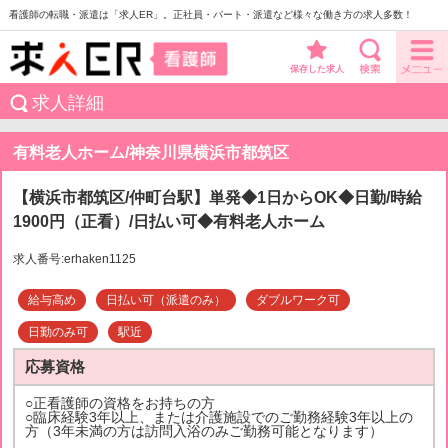
看護師の転職・派遣は「求人ER」。正社員・パート・派遣など様々な働き方の求人多数！
保存した求人
求人詳細
有料老人ホーム/神奈川県横浜市都筑区
【横浜市都筑区/仲町台駅】単発◆1日からOK◆日勤/時給
1900円（正看）/日払い可◆有料老人ホーム
求人番号:erhaken1125
給与高め
日払い可（派遣のみ）
ダブルワーク可
日勤のみ可
駅近
応募資格
○正看護師の資格をお持ちの方
○臨床経験3年以上、または介護施設でのご勤務経験3年以上の
方（3年未満の方は訪問入浴のみご勤務可能となります）