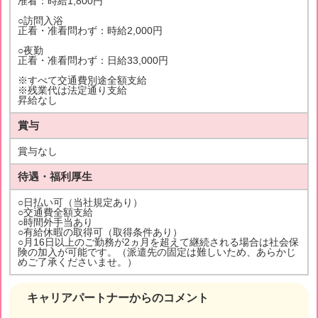
准看：時給1,800円
○訪問入浴
正看・准看問わず：時給2,000円
○夜勤
正看・准看問わず：日給33,000円
※すべて交通費別途全額支給
※残業代は法定通り支給
昇給なし
賞与
賞与なし
待遇・福利厚生
○日払い可（当社規定あり）
○交通費全額支給
○時間外手当あり
○有給休暇の取得可（取得条件あり）
○月16日以上のご勤務が2ヵ月を超えて継続される場合は社会保
険の加入が可能です。（派遣先の固定は難しいため、あらかじ
めご了承くださいませ。）
キャリアパートナーからのコメント