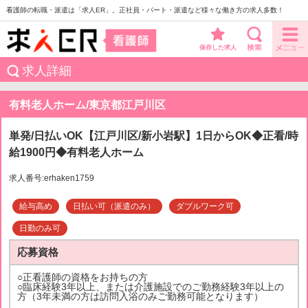
看護師の転職・派遣は「求人ER」。正社員・パート・派遣など様々な働き方の求人多数！
保存した求人
求人詳細
有料老人ホーム/東京都江戸川区
単発/日払いOK【江戸川区/新小岩駅】1日からOK◆正看/時
給1900円◆有料老人ホーム
求人番号:erhaken1759
給与高め
日払い可（派遣のみ）
ダブルワーク可
日勤のみ可
応募資格
○正看護師の資格をお持ちの方
○臨床経験3年以上、または介護施設でのご勤務経験3年以上の
方（3年未満の方は訪問入浴のみご勤務可能となります）