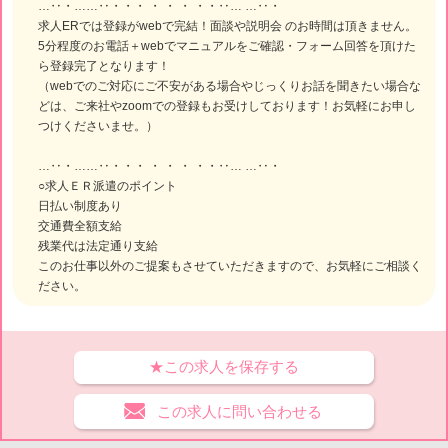
…‥・……‥・・・ ・ ・ ・ ・・‥… …‥・
求人ERでは登録がwebで完結！面談や説明会 のお時間は頂きません。
5分程度のお電話＋webでマニュアルをご確認・フォーム回答を頂けた
ら登録完了となります！
（webでのご対応にご不安がある場合やじっくりお話を聞きたい場合な
どは、ご来社やzoomでの登録もお受けしております！お気軽にお申し
つけくださいませ。）
…‥・……‥・・・ ・ ・ ・ ・・‥… …‥・
○求人ＥＲ派遣のポイント
日払い制度あり
交通費全額支給
残業代は法定通り支給
このお仕事以外のご提案もさせていただきますので、お気軽にご相談く
ださい。
★この求人を保存する
この求人に問い合わせる