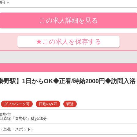
0円 ～
この求人詳細を見る
★この求人を保存する
秦野駅】1日からOK◆正看/時給2000円◆訪問入浴 
ダブルワーク可
日勤のみ可
駅近
秦野市
田原線「秦野駅」徒歩10分
（単発・スポット）