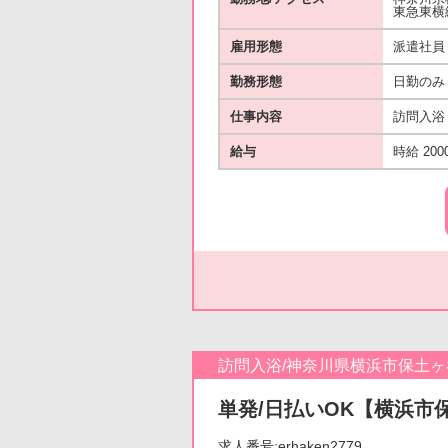
東急東横
雇用形態
派遣社員
勤務形態
日勤のみ
仕事内容
訪問入浴
給与
時給 200
訪問入浴/神奈川県横浜市保土ヶ
単発/日払いOK【横浜市保
求人番号:erhaken2779