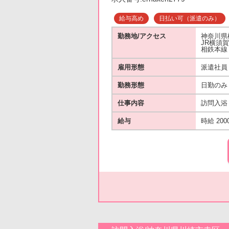
給与高め
日払い可（派遣のみ）
勤務地/アクセス
神奈川県
JR横須
相鉄本線
雇用形態
派遣社員
勤務形態
日勤のみ
仕事内容
訪問入浴
給与
時給 200