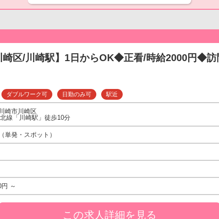
崎区/川崎駅】1日からOK◆正看/時給2000円◆訪問
ダブルワーク可
日勤のみ可
駅近
川崎市川崎区
東北線「川崎駅」徒歩10分
（単発・スポット）
0円 ～
この求人詳細を見る