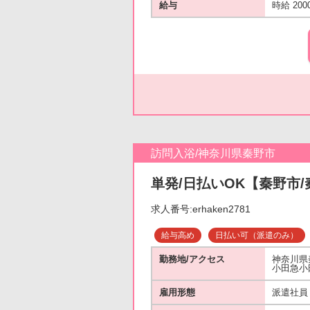
給与
時給 200
訪問入浴/神奈川県秦野市
単発/日払いOK【秦野市/
求人番号:erhaken2781
給与高め
日払い可（派遣のみ）
勤務地/アクセス
神奈川県
小田急小
雇用形態
派遣社員