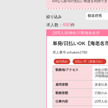
ERなら給与の先払い制度を利用で
絞り込み
680
求人数：
件
訪問入浴/神奈川県海老名市
単発/日払いOK【海老名市
求人番号:erhaken2780
給与高め
日払い可（派遣のみ）
勤務地/アクセス
神奈川県
小田急小
JR相模
雇用形態
派遣社員
勤務形態
日勤のみ
仕事内容
訪問入浴