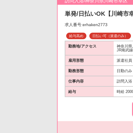
訪問入浴/神奈川県川崎市幸区
単発/日払いOK【川崎市幸
求人番号:erhaken2773
給与高め
日払い可（派遣のみ）
勤務地/アクセス
神奈川県
JR南武
雇用形態
派遣社員
勤務形態
日勤のみ
仕事内容
訪問入浴
給与
時給 200