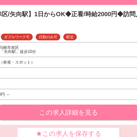
区/矢向駅】1日からOK◆正看/時給2000円◆訪問入
ダブルワーク可
日勤のみ可
駅近
川崎市幸区
線「矢向駅」徒歩10分
（単発・スポット）
0円 ～
この求人詳細を見る
★この求人を保存する