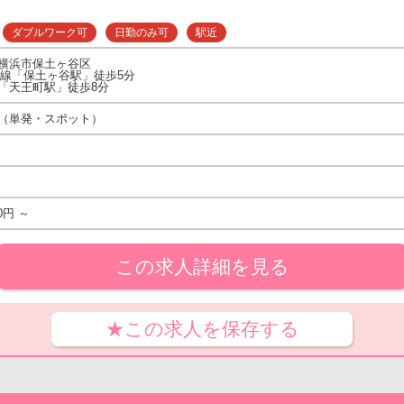
ダブルワーク可
日勤のみ可
駅近
横浜市保土ヶ谷区
賀線「保土ヶ谷駅」徒歩5分
「天王町駅」徒歩8分
（単発・スポット）
0円 ～
この求人詳細を見る
★この求人を保存する