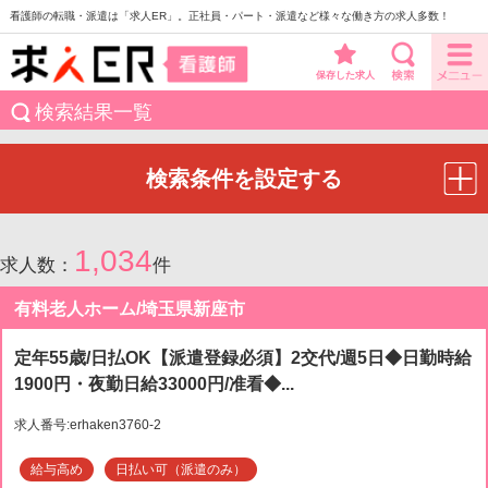
看護師の転職・派遣は「求人ER」。正社員・パート・派遣など様々な働き方の求人多数！
保存した求人
検索結果一覧
検索条件を設定する
1,034
求人数：
件
有料老人ホーム/埼玉県新座市
定年55歳/日払OK【派遣登録必須】2交代/週5日◆日勤時給
1900円・夜勤日給33000円/准看◆...
求人番号:erhaken3760-2
給与高め
日払い可（派遣のみ）