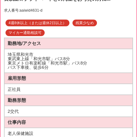
求人番号:aaiwid4631-d
4週8休以上（または週休2日以上）
残業少なめ
マイカー通勤相談可
勤務地/アクセス
埼玉県和光市
東武東上線「和光市駅」バス8分
東京メトロ有楽町線「和光市駅」バス8分
バス下車後、徒歩6分
雇用形態
正社員
勤務形態
2交代
仕事内容
老人保健施設