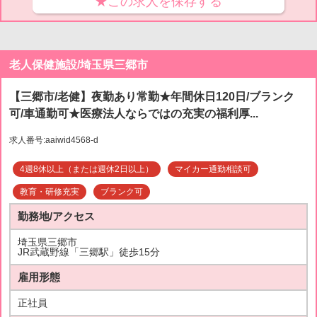
★この求人を保存する
老人保健施設/埼玉県三郷市
【三郷市/老健】夜勤あり常勤★年間休日120日/ブランク
可/車通勤可★医療法人ならではの充実の福利厚...
求人番号:aaiwid4568-d
4週8休以上（または週休2日以上）
マイカー通勤相談可
教育・研修充実
ブランク可
勤務地/アクセス
埼玉県三郷市
JR武蔵野線「三郷駅」徒歩15分
雇用形態
正社員