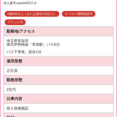
求人番号:aaiwid4537-d
4週8休以上（または週休2日以上）
マイカー通勤相談可
ブランク可
勤務地/アクセス
埼玉県草加市
東武伊勢崎線「草加駅」バス6分
バス下車後、徒歩1分
雇用形態
正社員
勤務形態
2交代
仕事内容
老人保健施設