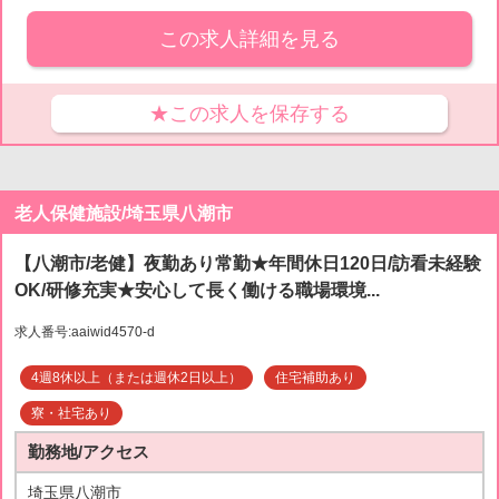
この求人詳細を見る
★この求人を保存する
老人保健施設/埼玉県八潮市
【八潮市/老健】夜勤あり常勤★年間休日120日/訪看未経験
OK/研修充実★安心して長く働ける職場環境...
求人番号:aaiwid4570-d
4週8休以上（または週休2日以上）
住宅補助あり
寮・社宅あり
勤務地/アクセス
埼玉県八潮市