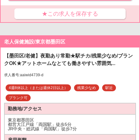
★この求人を保存する
老人保健施設/東京都墨田区
【墨田区/老健】夜勤あり常勤★駅チカ/残業少なめ/ブラン
クOK★アットホームなとても働きやすい雰囲気...
求人番号:aaiwid4739-d
4週8休以上（または週休2日以上）
残業少なめ
駅近
ブランク可
勤務地/アクセス
東京都墨田区
都営大江戸線「両国駅」徒歩5分
JR中央・総武線「両国駅」徒歩7分
雇用形態