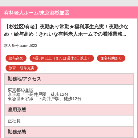
有料老人ホーム/東京都杉並区
【杉並区/有老】夜勤あり常勤★福利厚生充実！夜勤少な
め・給与高め！きれいな有料老人ホームでの看護業務...
求人番号:aaiwid822
給与高め
4週8休以上（または週休2日以上）
住宅補助あり
教育・研修充実
勤務地/アクセス
東京都杉並区
京王線「下高井戸駅」徒歩12分
東急世田谷線「下高井戸駅」徒歩12分
雇用形態
正社員
勤務形態