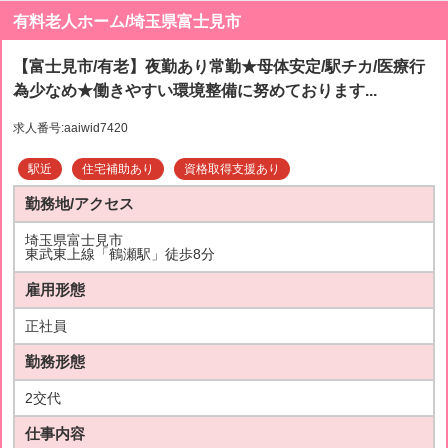
有料老人ホーム/埼玉県富士見市
【富士見市/有老】夜勤あり常勤★母体安定/駅チカ/医療行
為少なめ★働きやすい環境整備に努めております...
求人番号:aaiwid7420
駅近
住宅補助あり
資格取得支援あり
勤務地/アクセス
埼玉県富士見市
東武東上線「鶴瀬駅」徒歩8分
雇用形態
正社員
勤務形態
2交代
仕事内容