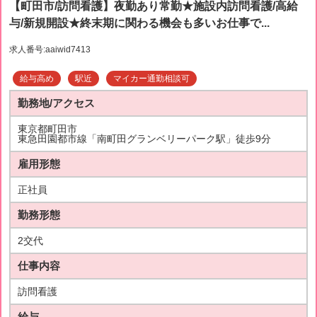
【町田市/訪問看護】夜勤あり常勤★施設内訪問看護/高給
与/新規開設★終末期に関わる機会も多いお仕事で...
求人番号:aaiwid7413
給与高め
駅近
マイカー通勤相談可
勤務地/アクセス
東京都町田市
東急田園都市線「南町田グランベリーパーク駅」徒歩9分
雇用形態
正社員
勤務形態
2交代
仕事内容
訪問看護
給与