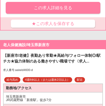
この求人詳細を見る
★この求人を保存する
老人保健施設/埼玉県新座市
【新座市/老健】夜勤あり常勤★高給与/フォロー体制◎/駅
チカ★協力体制のある働きやすい職場です〈求人...
求人番号:aaiwid4600-d
給与高め
4週8休以上（または週休2日以上）
駅近
勤務地/アクセス
埼玉県新座市
JR武蔵野線「新座駅」徒歩7分