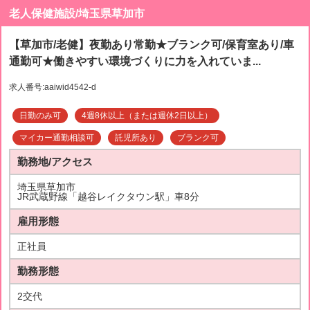
老人保健施設/埼玉県草加市
【草加市/老健】夜勤あり常勤★ブランク可/保育室あり/車
通勤可★働きやすい環境づくりに力を入れていま...
求人番号:aaiwid4542-d
日勤のみ可
4週8休以上（または週休2日以上）
マイカー通勤相談可
託児所あり
ブランク可
勤務地/アクセス
埼玉県草加市
JR武蔵野線「越谷レイクタウン駅」車8分
雇用形態
正社員
勤務形態
2交代