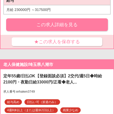
給与
月給 230000円 ～317500円
この求人詳細を見る
★この求人を保存する
老人保健施設/埼玉県八潮市
定年55歳/日払OK【登録面談必須】2交代/週5日◆時給
2100円・夜勤日給33000円/正看◆老人...
求人番号:erhaken3749
給与高め
日払い可（派遣のみ）
4週8休以上（または週休2日以上）
残業少なめ