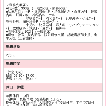
＜勤務先概要＞
■病床数：303床（一般253床・療養50床）
■診療科目：内科・循環器内科・消化器内科・血液内科・腎臓
内科・肝臓内科・神経内科・外科・
呼吸器外科・消化器外科・乳腺外科・小児外科・
整形外科、脳神経外科・形成外科・
小児科・泌尿器科・婦人科・リハビリテーション
科・放射線科・救急科・麻酔科・精神科
■看護体制：10対1（一般病床）
■研修・教育：院内研修、院外研修支援、認定看護師支援、進
学支援（正看護師）
勤務形態
2交代
勤務時間
【2交代制】
日勤-08:30～17:00
夜勤-16:30～翌09:00
休日・休暇
年間休日 110日
4週8休、夏期休暇（在籍期間による）
慶弔休暇、有給休暇（入職後3ヶ月で3日付与、半年で7日付
与）、育児休暇、産前産後休暇