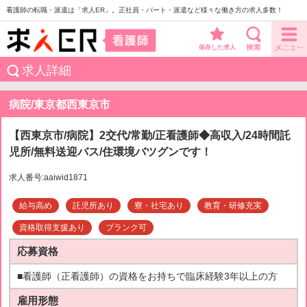
看護師の転職・派遣は「求人ER」。正社員・パート・派遣など様々な働き方の求人多数！
保存した求人
求人詳細
病院/東京都西東京市
【西東京市/病院】2交代/常勤/正看護師◆高収入/24時間託
児所/無料送迎バス/住環境バツグンです！
求人番号:aaiwid1871
給与高め
託児所あり
寮・社宅あり
教育・研修充実
資格取得支援あり
ブランク可
応募資格
■看護師（正看護師）の資格をお持ちで臨床経験3年以上の方
雇用形態