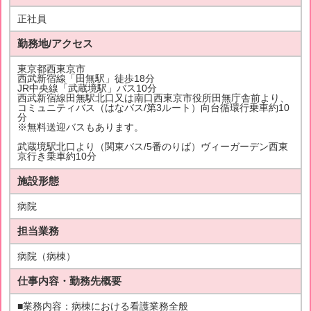
正社員
勤務地/アクセス
東京都西東京市
西武新宿線「田無駅」徒歩18分
JR中央線「武蔵境駅」バス10分
西武新宿線田無駅北口又は南口西東京市役所田無庁舎前より、
コミュニティバス（はなバス/第3ルート）向台循環行乗車約10
分
※無料送迎バスもあります。
武蔵境駅北口より（関東バス/5番のりば）ヴィーガーデン西東
京行き乗車約10分
施設形態
病院
担当業務
病院（病棟）
仕事内容・勤務先概要
■業務内容：病棟における看護業務全般