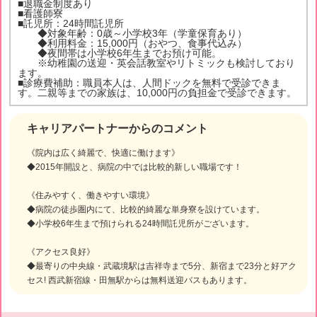
■退職金制度あり
■看護師寮
■託児所：24時間託児所
◆対象年齢：0歳～小学校3年（学童保育あり）
◆利用料金：15,000円（おやつ、食事代込み）
◆夜間帯は小学校6年生までお預け可能。
※幼稚園の送迎・英会話教室やリトミックも検討しており
ます。
■診療費補助：職員本人は、人間ドックを無料で受診できま
す。二親等までの家族は、10,000円の負担金で受診できます。
キャリアパートナーからのコメント
《院内は広く綺麗で、快適に働けます》
◆2015年開設と、病院の中では比較的新しい職場です！
《住みやすく、働きやすい環境》
◆病院の徒歩圏内にて、比較的綺麗な単身寮を設けています。
◆小学校6年生まで預けられる24時間託児所がございます。
《アクセス良好》
◆最寄りの中央線・武蔵境駅は吉祥寺まで5分、新宿まで23分と好アク
セス! 西武新宿線・田無駅からは無料送迎バスもあります。