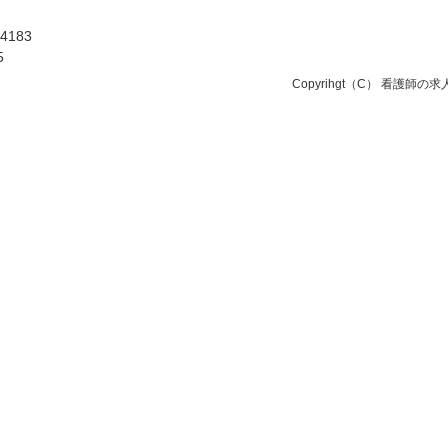
183
5
Copyrihgt（C）
看護師の求