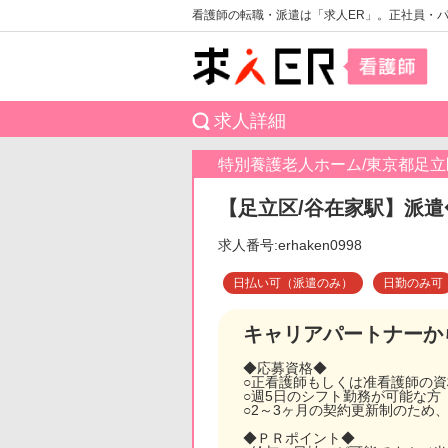
看護師の転職・派遣は「求人ER」。正社員・
求人詳細
特別養護老人ホーム/東京都足立
【足立区/谷在家駅】派遣
求人番号:erhaken0998
日払い可（派遣のみ）
日勤のみ可
キャリアパートナーか
◆応募資格◆
○正看護師もしくは准看護師の
○週5日のシフト勤務が可能な方
○2～3ヶ月の契約更新制のため
◆ＰＲポイント◆