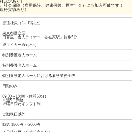
当社規定あり）
ら、社会保険（雇用保険、健康保険、厚生年金）にも加入可能です！
（取得実績あり）
派遣社員（2ヶ月以上）
東京都足立区
日暮里・舎人ライナー「谷在家駅」徒歩5分
※マイカー通勤不可
特別養護老人ホーム
特別養護老人ホーム
特別養護老人ホームにおける看護業務全般
日勤のみ
09:00～18:00（休憩60分）
※週5日勤務
※曜日問わずシフト制
ご勤務日以外
時給 1900円 ～2000円