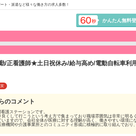
パート・派遣など様々な働き方の求人多数！
かんたん無料
勤/正看護師★土日祝休み/給与高め/電動自転車利
充実
らのコメント
訪問看護ステーションです。
り良くして行こうという考え方で集まっており職場雰囲気は非常に明る
ていますので、会社全体が医療に対する理解が高く、働きやすい環境に
医療機関や介護事業所とのコミュニティ形成に積極的に取り組んでおり