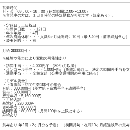
営業時間
月～金 09：00～18：00（休憩時間12:00〜13:00）
※育児中の方は、１日６時間の時短勤務が可能です（規定あり）。
・定休日：土日祝日
・年間休日数・・・121日
・年末年始・・・4日
・年次有給休暇・・・入職6ヶ月経過時に10日（最大40日：前年繰越含む）
・慶弔休暇・・・有
月給 300000円 ～
※経験や能力により変動の可能性あり
・訪問手当・・・4,000円/件（80件/月以降）
・オンコール手当・・・1,000円/日（夜間出動時は、法定の時間外手当を
・通勤手当・・・全額支給（公共交通機関の利用に限る）
【モデル賃金】
・正看護師・訪問件数100件の場合
月給：380,000円（基本給＋資格手当＋訪問手当）
賞与：600,000円
想定年収：5,160,000円
・月給内訳
基本給：220,000円
資格手当：80,000円
訪問手当：80,000円（月間100件を上限とする）
昇給あり
賞与あり 年2回（2ヶ月分を予定） （初回賞与：在籍10ヶ月経過以降の賞