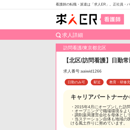
看護師の転職・派遣は「求人ER」。正社員・
求人詳細
訪問看護/東京都北区
【北区/訪問看護】日勤常
求人番号:aaiwid1266
日勤のみ可
駅近
教育・研修
キャリアパートナーか
・2015年4月にオープンした
・オープニングで職場環境をよ
・調剤薬局運営会社を母体とし
・当ステーション自体も地域の
ける風土作りに努めています。