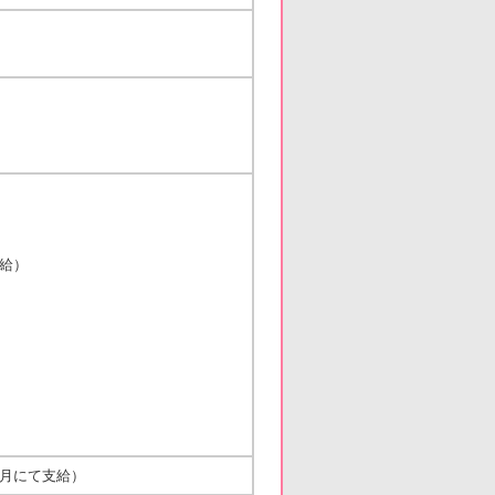
支給）
与月にて支給）