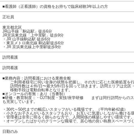
■看護師（正看護師）の資格をお持ちで臨床経験3年以上の方
正社員
東京都北区
JR山手線「駒込駅」徒歩6分
JR京浜東北線「上中里駅」徒歩9分
・JR 山手線駒込駅 徒歩6分
・東京メトロ南北線 駒込駅徒歩6分
・JR 京浜東北線上中里駅徒歩9分
訪問看護
訪問看護
■業務内容：訪問看護における業務全般
ご利用者様宅に伺い全身の状態を把握し、その方に応じた医療処置を行
訪問件数は４件/日〜最大5件/日を回って頂きます。訪問エリアは北区
移動手段は電動自転車となります。
■オンコールの有無：あり（当番制）
■研修・教育制度：・OJT制度・実技/座学研修 まずは同行訪問からのス
も充実しています。
・30代～50代までの幅広いスタッフがいる職場です。（平均年齢42歳）
・小さなお子さんがいるスタッフもおり、お互いに気遣いしながら働ける
・管理者は非常に明るく朗らかな方で、人間関係の構築しやすい環境です
・オープンしたばかりのクリーンな職場で、居心地の良い執務スペースづ
日勤のみ