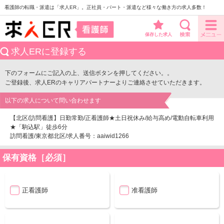
看護師の転職・派遣は「求人ER」。正社員・パート・派遣など様々な働き方の求人多数！
保存した求人
求人ERに登録する
下のフォームにご記入の上、送信ボタンを押してください。。
ご登録後、求人ERのキャリアパートナーよりご連絡させていただきます。
以下の求人について問い合わせます
【北区/訪問看護】日勤常勤/正看護師★土日祝休み/給与高め/電動自転車利用
★「駒込駅」徒歩6分
訪問看護/東京都北区/求人番号：aaiwid1266
保有資格［必須］
正看護師
准看護師