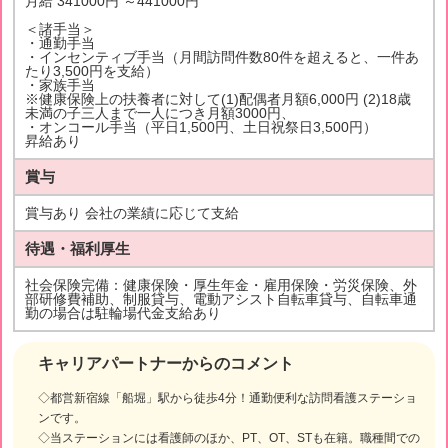
月給 341000円 ～441000円
＜諸手当＞
・通勤手当
・インセンティブ手当（月間訪問件数80件を超えると、一件あ
たり3,500円を支給）
・家族手当
※健康保険上の扶養者に対して(1)配偶者月額6,000円 (2)18歳
未満の子三人まで一人につき月額3000円、
・オンコール手当（平日1,500円、土日祝祭日3,500円）
昇給あり
賞与
賞与あり 会社の業績に応じて支給
待遇・福利厚生
社会保険完備：健康保険・厚生年金・雇用保険・労災保険、外
部研修費補助、制服貸与、電動アシスト自転車貸与、自転車通
勤の場合は駐輪場代金支給あり
キャリアパートナーからのコメント
◇都営新宿線「船堀」駅から徒歩4分！通勤便利な訪問看護ステーショ
ンです。
◇当ステーションには看護師のほか、PT、OT、STも在籍。職種間での