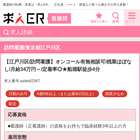
看護師の転職・派遣は「求人ER」。正社員・パート・派遣など様々な働き方の求人多数！
保存した求人
求人詳細
訪問看護/東京都江戸川区
【江戸川区/訪問看護】オンコール有無相談可/残業ほぼな
し/月給34万円～/定着率◎★船堀駅徒歩4分
求人番号:aaiwid2367
日勤のみ可
4週8休以上（または週休2日以上）
残業少なめ
駅近
応募資格
■看護師（正看護師）の資格をお持ちで臨床経験3年以上の方
雇用形態