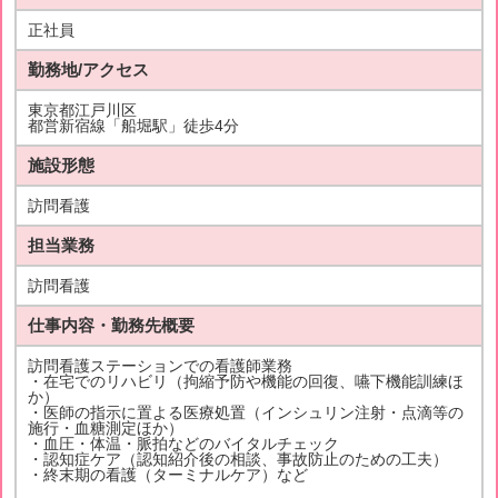
正社員
勤務地/アクセス
東京都江戸川区
都営新宿線「船堀駅」徒歩4分
施設形態
訪問看護
担当業務
訪問看護
仕事内容・勤務先概要
訪問看護ステーションでの看護師業務
・在宅でのリハビリ（拘縮予防や機能の回復、嚥下機能訓練ほ
か）
・医師の指示に置よる医療処置（インシュリン注射・点滴等の
施行・血糖測定ほか）
・血圧・体温・脈拍などのバイタルチェック
・認知症ケア（認知紹介後の相談、事故防止のための工夫）
・終末期の看護（ターミナルケア）など