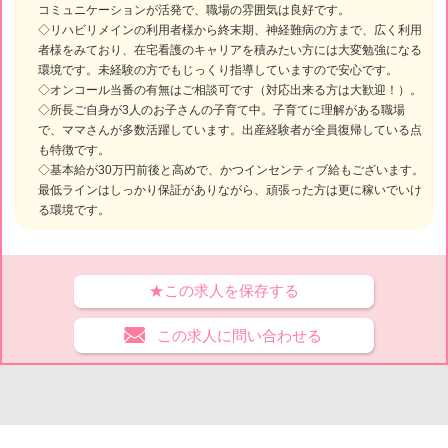
コミュニケーションが活発で、職場の雰囲気は良好です。
◇リハビリメインの利用者様から終末期、神経難病の方まで、広く利用
者様をみており、在宅看護のキャリアを積みたい方には大変勉強になる
環境です。未経験の方でもじっくり指導していますので安心です。
◇オンコール当番の有無はご相談可です（対応出来る方は大歓迎！）。
◇所長ご自身が3人のお子さんの子育て中。子育てに理解がある職場
で、ママさんが多数活躍しています。出産経験者が全員復帰している点
も特徴です。
◇基本給が30万円前後と高めで、かつインセンティブ給もございます。
最低ラインはしっかり保証がありながら、頑張った方は更に稼いでいけ
る環境です。
★この求人を保存する
この求人に問い合わせる