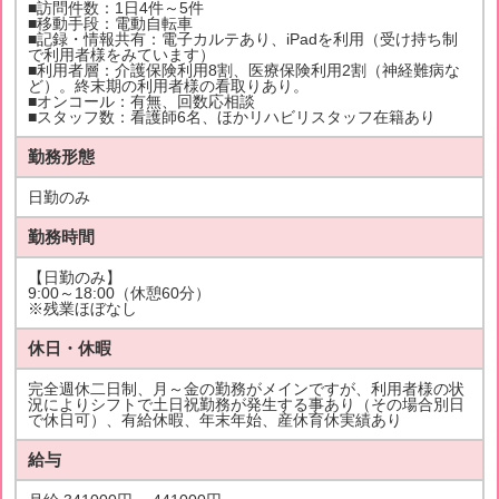
■訪問件数：1日4件～5件
■移動手段：電動自転車
■記録・情報共有：電子カルテあり、iPadを利用（受け持ち制
で利用者様をみています）
■利用者層：介護保険利用8割、医療保険利用2割（神経難病な
ど）。終末期の利用者様の看取りあり。
■オンコール：有無、回数応相談
■スタッフ数：看護師6名、ほかリハビリスタッフ在籍あり
勤務形態
日勤のみ
勤務時間
【日勤のみ】
9:00～18:00（休憩60分）
※残業ほぼなし
休日・休暇
完全週休二日制、月～金の勤務がメインですが、利用者様の状
況によりシフトで土日祝勤務が発生する事あり（その場合別日
で休日可）、有給休暇、年末年始、産休育休実績あり
給与