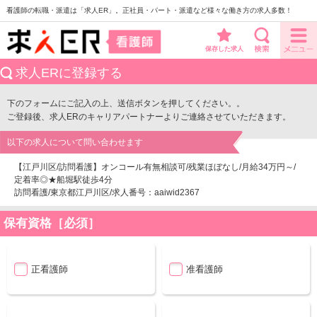
看護師の転職・派遣は「求人ER」。正社員・パート・派遣など様々な働き方の求人多数！
保存した求人
求人ERに登録する
下のフォームにご記入の上、送信ボタンを押してください。。
ご登録後、求人ERのキャリアパートナーよりご連絡させていただきます。
以下の求人について問い合わせます
【江戸川区/訪問看護】オンコール有無相談可/残業ほぼなし/月給34万円～/
定着率◎★船堀駅徒歩4分
訪問看護/東京都江戸川区/求人番号：aaiwid2367
保有資格［必須］
正看護師
准看護師