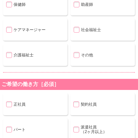
保健師
助産師
ケアマネージャー
社会福祉士
介護福祉士
その他
ご希望の働き方［必須］
正社員
契約社員
派遣社員
パート
（2ヶ月以上）