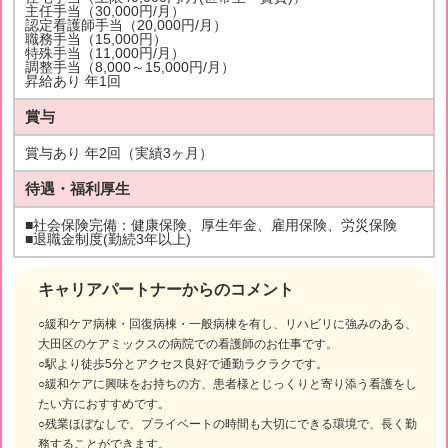
主任手当（30,000円/月）
認定看護師手当（20,000円/月）
職務手当（15,000円）
特殊手当（11,000円/月）
調整手当（8,000～15,000円/月）
昇給あり 年1回
賞与
賞与あり 年2回（実績3ヶ月）
待遇・福利厚生
■社会保険完備：健康保険、厚生年金、雇用保険、労災保険
■退職金制度(勤続3年以上)
キャリアパートナーからのコメント
○緩和ケア病棟・回復病棟・一般病棟を有し、リハビリに強みのある、
大田区のケアミックスの病院での看護師のお仕事です。
○駅より徒歩5分とアクセス良好で通勤ラクラクです。
○緩和ケアに興味をお持ちの方、患者様とじっくりと寄り添う看護をし
たい方におすすめです。
○残業ほぼなしで、プライベートの時間も大切にできる環境で、長く勤
務することができます。