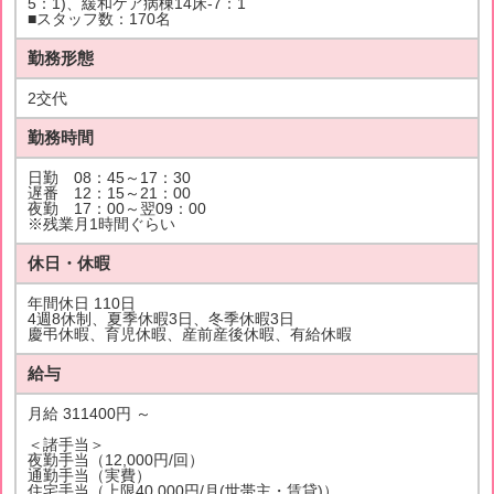
5：1)、緩和ケア病棟14床-7：1
■スタッフ数：170名
勤務形態
2交代
勤務時間
日勤 08：45～17：30
遅番 12：15～21：00
夜勤 17：00～翌09：00
※残業月1時間ぐらい
休日・休暇
年間休日 110日
4週8休制、夏季休暇3日、冬季休暇3日
慶弔休暇、育児休暇、産前産後休暇、有給休暇
給与
月給 311400円 ～
＜諸手当＞
夜勤手当（12,000円/回）
通勤手当（実費）
住宅手当（上限40,000円/月(世帯主・賃貸)）