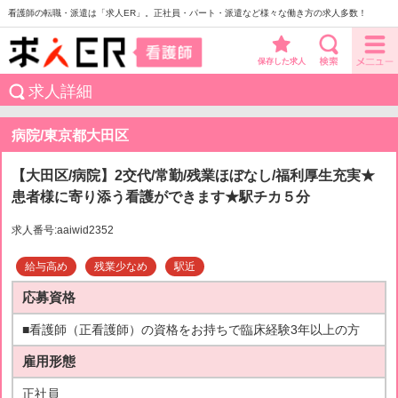
看護師の転職・派遣は「求人ER」。正社員・パート・派遣など様々な働き方の求人多数！
保存した求人
求人詳細
病院/東京都大田区
【大田区/病院】2交代/常勤/残業ほぼなし/福利厚生充実★
患者様に寄り添う看護ができます★駅チカ５分
求人番号:aaiwid2352
給与高め
残業少なめ
駅近
応募資格
■看護師（正看護師）の資格をお持ちで臨床経験3年以上の方
雇用形態
正社員