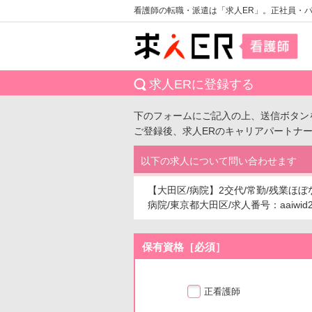
看護師の転職・派遣は「求人ER」。正社員・
求人ERに登録する
下のフォームにご記入の上、送信ボタン
ご登録後、求人ERのキャリアパートナ
以下の求人について問い合わせます
【大田区/病院】2交代/常勤/残業ほ
病院/東京都大田区/求人番号：aaiwid2
保有資格［必須］
正看護師