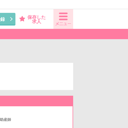
保存した
登録
求人
助産師