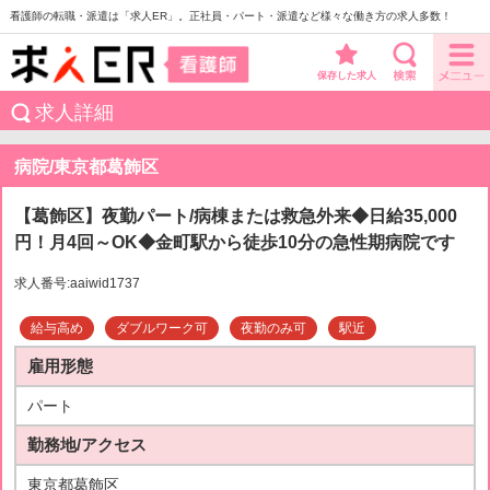
看護師の転職・派遣は「求人ER」。正社員・パート・派遣など様々な働き方の求人多数！
保存した求人
求人詳細
病院/東京都葛飾区
【葛飾区】夜勤パート/病棟または救急外来◆日給35,000
円！月4回～OK◆金町駅から徒歩10分の急性期病院です
求人番号:aaiwid1737
給与高め
ダブルワーク可
夜勤のみ可
駅近
雇用形態
パート
勤務地/アクセス
東京都葛飾区