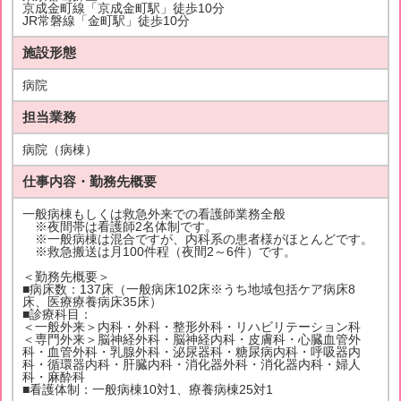
京成金町線「京成金町駅」徒歩10分
JR常磐線「金町駅」徒歩10分
施設形態
病院
担当業務
病院（病棟）
仕事内容・勤務先概要
一般病棟もしくは救急外来での看護師業務全般
※夜間帯は看護師2名体制です。
※一般病棟は混合ですが、内科系の患者様がほとんどです。
※救急搬送は月100件程（夜間2～6件）です。
＜勤務先概要＞
■病床数：137床（一般病床102床※うち地域包括ケア病床8
床、医療療養病床35床）
■診療科目：
＜一般外来＞内科・外科・整形外科・リハビリテーション科
＜専門外来＞脳神経外科・脳神経内科・皮膚科・心臓血管外
科・血管外科・乳腺外科・泌尿器科・糖尿病内科・呼吸器内
科・循環器内科・肝臓内科・消化器外科・消化器内科・婦人
科・麻酔科
■看護体制：一般病棟10対1、療養病棟25対1