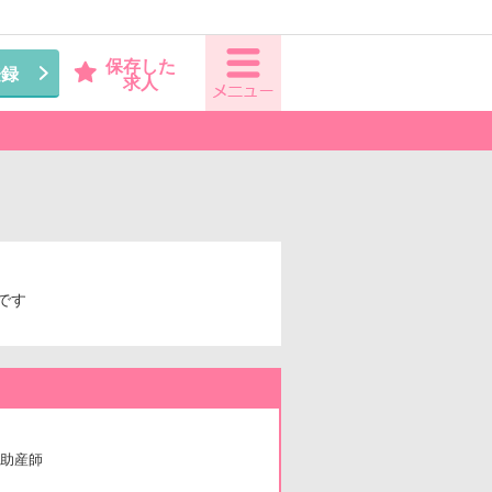
保存した
登録
求人
です
助産師