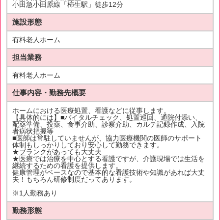
小田急小田原線「柿生駅」徒歩12分
施設形態
有料老人ホーム
担当業務
有料老人ホーム
仕事内容・勤務先概要
ホームにおける医療処置、看護などに従事します。
【具体的には】■バイタルチェック、処置巡回、通院付添い、
配薬準備、投薬、食事介助、診察介助、カルテ記録作成、入院
者病状把握等
■医師は常駐していませんが、協力医療機関の医師のサポート
体制もしっかりしており安心して勤務できます。
★ブランクがあっても大丈夫
★医療では治療を中心とする看護ですが、介護現場では生活を
継続するための看護を提供します。
健康管理がベースなので基本的な看護技術や知識があれば大丈
夫！もちろん研修制度だってあります。
※1人勤務あり
勤務形態