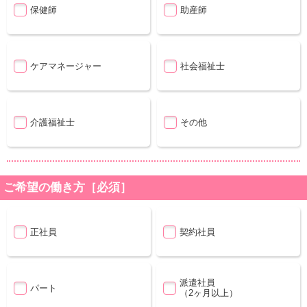
保健師
助産師
ケアマネージャー
社会福祉士
介護福祉士
その他
ご希望の働き方［必須］
正社員
契約社員
派遣社員
パート
（2ヶ月以上）