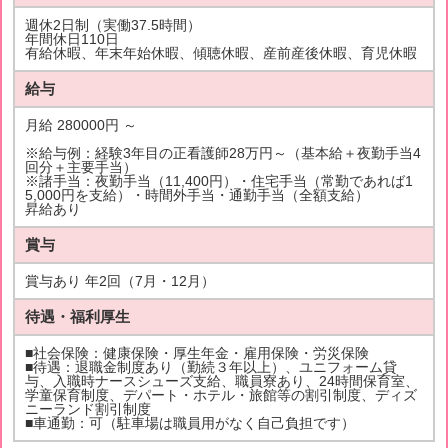
週休2日制（実働37.5時間）
年間休日110日
有給休暇、年末年始休暇、傾聴休暇、産前産後休暇、育児休暇
給与
月給 280000円 ～
※給与例：経験3年目の正看護師28万円～（基本給＋夜勤手当4
回分＋主要手当）
※諸手当：夜勤手当（11,400円）・住宅手当（常勤であれば1
5,000円を支給）・時間外手当・通勤手当（全額支給）
昇給あり
賞与
賞与あり 年2回（7月・12月）
待遇・福利厚生
■社会保険：健康保険・厚生年金・雇用保険・労災保険
■待遇：退職金制度あり（勤続３年以上）、ユニフォーム貸
与、入職時ナースシューズ支給、職員寮あり、24時間保育室、
学童保育制度、デパート・ホテル・旅館等の割引制度、ディズ
ニーランド割引制度
■車通勤：可（駐車場は職員用がなく自己負担です）