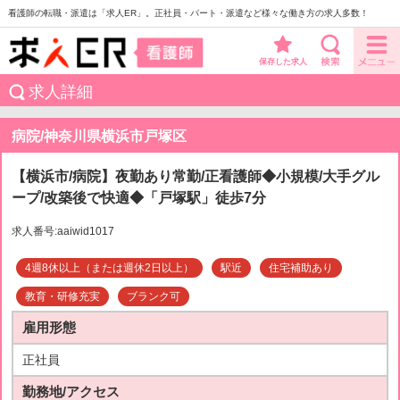
看護師の転職・派遣は「求人ER」。正社員・パート・派遣など様々な働き方の求人多数！
保存した求人
求人詳細
病院/神奈川県横浜市戸塚区
【横浜市/病院】夜勤あり常勤/正看護師◆小規模/大手グル
ープ/改築後で快適◆「戸塚駅」徒歩7分
求人番号:aaiwid1017
4週8休以上（または週休2日以上）
駅近
住宅補助あり
教育・研修充実
ブランク可
雇用形態
正社員
勤務地/アクセス