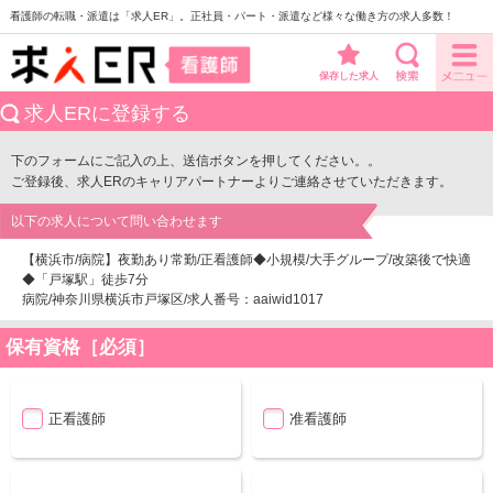
看護師の転職・派遣は「求人ER」。正社員・パート・派遣など様々な働き方の求人多数！
保存した求人
求人ERに登録する
下のフォームにご記入の上、送信ボタンを押してください。。
ご登録後、求人ERのキャリアパートナーよりご連絡させていただきます。
以下の求人について問い合わせます
【横浜市/病院】夜勤あり常勤/正看護師◆小規模/大手グループ/改築後で快適
◆「戸塚駅」徒歩7分
病院/神奈川県横浜市戸塚区/求人番号：aaiwid1017
保有資格［必須］
正看護師
准看護師