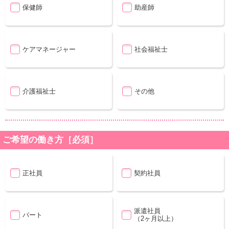
保健師
助産師
ケアマネージャー
社会福祉士
介護福祉士
その他
ご希望の働き方［必須］
正社員
契約社員
派遣社員
パート
（2ヶ月以上）