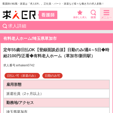
看護師の転職・派遣は「求人ER」。正社員・パート・派遣など様々な働き方の求人多数！
保存した求人
求人詳細
有料老人ホーム/埼玉県草加市
定年55歳/日払OK【登録面談必須】日勤のみ/週4～5日◆時
給2100円/正看◆有料老人ホーム（草加市/新田駅）
求人番号:erhaken0742
日払い可（派遣のみ）
日勤のみ可
雇用形態
派遣社員（2ヶ月以上）
勤務地/アクセス
埼玉県草加市