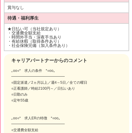
賞与なし
待遇・福利厚生
★日払い可（当社規定あり）
・交通費全額支給
・時間外手当・深夜手当あり
・有給休暇（取得条件あり）
・社会保険完備（加入条件あり）
キャリアパートナーからのコメント
｡oо○* 求人の条件 *○оo｡
━━━━━━━━━━━━━━━
○固定派遣／2ヵ月以上／週4～5日／全ての曜日
○正看護師／時給2100円～／日払いあり
○日勤のみ
○定年55歳
｡oо○* 求人ERの特徴 *○оo｡
━━━━━━━━━━━━━━━
○交通費全額支給