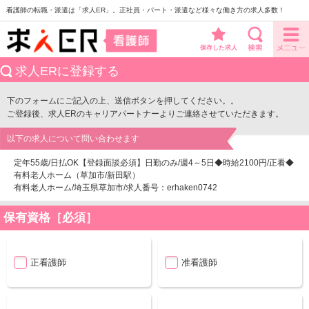
看護師の転職・派遣は「求人ER」。正社員・パート・派遣など様々な働き方の求人多数！
保存した求人
求人ERに登録する
下のフォームにご記入の上、送信ボタンを押してください。。
ご登録後、求人ERのキャリアパートナーよりご連絡させていただきます。
以下の求人について問い合わせます
定年55歳/日払OK【登録面談必須】日勤のみ/週4～5日◆時給2100円/正看◆
有料老人ホーム（草加市/新田駅）
有料老人ホーム/埼玉県草加市/求人番号：erhaken0742
保有資格［必須］
正看護師
准看護師