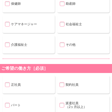
保健師
助産師
ケアマネージャー
社会福祉士
介護福祉士
その他
ご希望の働き方［必須］
正社員
契約社員
派遣社員
パート
（2ヶ月以上）