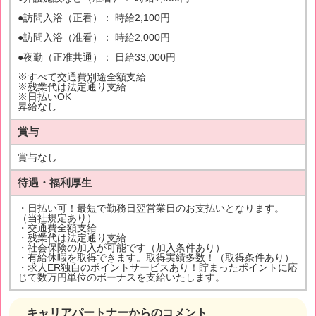
●訪問入浴（正看）： 時給2,100円
●訪問入浴（准看）： 時給2,000円
●夜勤（正准共通）： 日給33,000円
※すべて交通費別途全額支給
※残業代は法定通り支給
※日払いOK
昇給なし
賞与
賞与なし
待遇・福利厚生
・日払い可！最短で勤務日翌営業日のお支払いとなります。
（当社規定あり）
・交通費全額支給
・残業代は法定通り支給
・社会保険の加入が可能です（加入条件あり）
・有給休暇を取得できます。取得実績多数！（取得条件あり）
・求人ER独自のポイントサービスあり！貯まったポイントに応
じて数万円単位のボーナスを支給いたします。
キャリアパートナーからのコメント