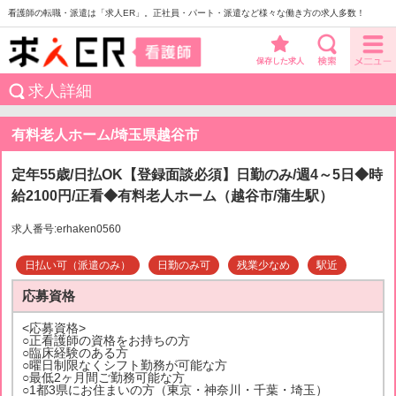
看護師の転職・派遣は「求人ER」。正社員・パート・派遣など様々な働き方の求人多数！
保存した求人
求人詳細
有料老人ホーム/埼玉県越谷市
定年55歳/日払OK【登録面談必須】日勤のみ/週4～5日◆時
給2100円/正看◆有料老人ホーム（越谷市/蒲生駅）
求人番号:erhaken0560
日払い可（派遣のみ）
日勤のみ可
残業少なめ
駅近
応募資格
<応募資格>
○正看護師の資格をお持ちの方
○臨床経験のある方
○曜日制限なくシフト勤務が可能な方
○最低2ヶ月間ご勤務可能な方
○1都3県にお住まいの方（東京・神奈川・千葉・埼玉）