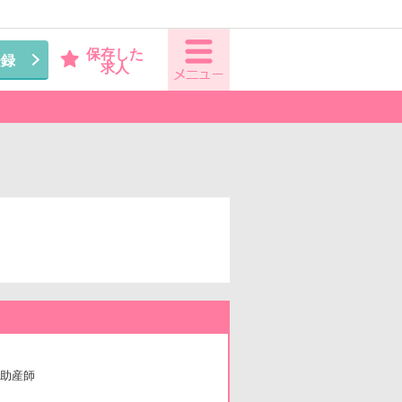
保存した
登録
求人
）
助産師