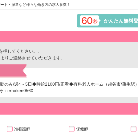
パート・派遣など様々な働き方の求人多数！
かんたん無料
を押してください。。
ーよりご連絡させていただきます。
勤のみ/週4～5日◆時給2100円/正看◆有料老人ホーム（越谷市/蒲生駅
rhaken0560
准看護師
保健師