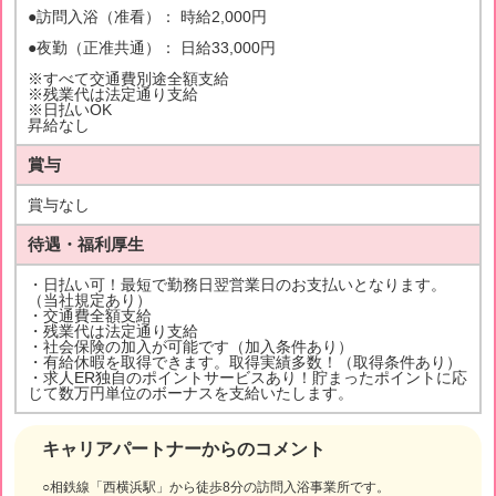
●訪問入浴（准看）： 時給2,000円
●夜勤（正准共通）： 日給33,000円
※すべて交通費別途全額支給
※残業代は法定通り支給
※日払いOK
昇給なし
賞与
賞与なし
待遇・福利厚生
・日払い可！最短で勤務日翌営業日のお支払いとなります。
（当社規定あり）
・交通費全額支給
・残業代は法定通り支給
・社会保険の加入が可能です（加入条件あり）
・有給休暇を取得できます。取得実績多数！（取得条件あり）
・求人ER独自のポイントサービスあり！貯まったポイントに応
じて数万円単位のボーナスを支給いたします。
キャリアパートナーからのコメント
○相鉄線「西横浜駅」から徒歩8分の訪問入浴事業所です。