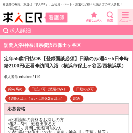
看護師の転職・派遣は「求人ER」。正社員・パート・派遣など様々な働き方の求人多数！
保存した求人
求人詳細
訪問入浴/神奈川県横浜市保土ヶ谷区
定年55歳/日払OK【登録面談必須】日勤のみ/週4～5日◆時
給2100円/正看◆訪問入浴（横浜市保土ヶ谷区/西横浜駅）
求人番号:erhaken2119
給与高め
日払い可（派遣のみ）
日勤のみ可
4週8休以上（または週休2日以上）
駅近
応募資格
○正看護師の資格をお持ちの方
○週3～5日、勤務出来る方
○最低2ヶ月間ご勤務可能な方
○1都3県にお住まいの方（東京・神奈川・千葉・埼玉）