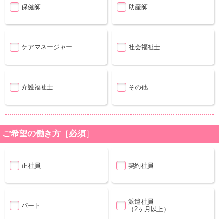
保健師
助産師
ケアマネージャー
社会福祉士
介護福祉士
その他
ご希望の働き方［必須］
正社員
契約社員
派遣社員
パート
（2ヶ月以上）