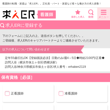
看護師の転職・派遣は「求人ER」。正社員・パート・派遣など様々な働き方の求人多数！
保存した求人
求人ERに登録する
下のフォームにご記入の上、送信ボタンを押してください。。
ご登録後、求人ERのキャリアパートナーよりご連絡させていただきます。
以下の求人について問い合わせます
定年55歳/日払OK【登録面談必須】日勤のみ/週4～5日◆時給2100円/正看◆
訪問入浴（横浜市保土ヶ谷区/西横浜駅）
訪問入浴/神奈川県横浜市保土ヶ谷区/求人番号：erhaken2119
保有資格［必須］
正看護師
准看護師