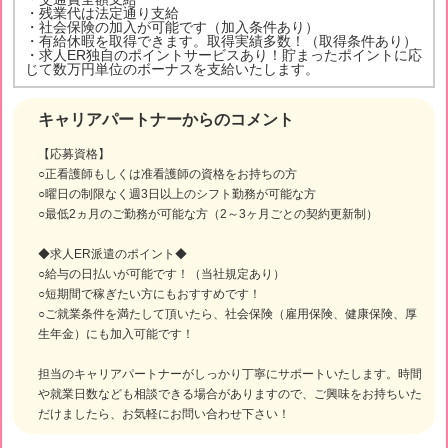
・残業代は法定通り支給
・社会保険の加入が可能です（加入条件あり）
・有給休暇を取得できます。取得実績多数！（取得条件あり）
・求人ER独自のポイントサービスあり！貯まったポイントに応
じて数万円単位のボーナスを支給いたします。
キャリアパートナーからのコメント
【応募資格】
○正看護師もしくは准看護師の資格をお持ちの方
○曜日の制限なく週3日以上のシフト勤務が可能な方
○最低2ヵ月のご勤務が可能な方（2～3ヶ月ごとの契約更新制）
◆求人ER派遣のポイント◆
○給与の日払いが可能です！（当社規定あり）
○短期間で稼ぎたい方にもおすすめです！
○ご就業条件を満たして頂いたら、社会保険（雇用保険、健康保険、厚
生年金）にも加入可能です！
担当のキャリアパートナーがしっかり丁寧にサポートいたします。時間
や就業日数なども相談できる場合がありますので、ご興味をお持ちいた
だけましたら、お気軽にお問い合わせ下さい！