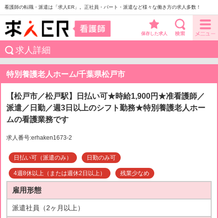
看護師の転職・派遣は「求人ER」。正社員・パート・派遣など様々な働き方の求人多数！
保存した求人
求人詳細
特別養護老人ホーム/千葉県松戸市
【松戸市／松戸駅】日払い可★時給1,900円★准看護師／
派遣／日勤／週3日以上のシフト勤務★特別養護老人ホー
ムの看護業務です
求人番号:erhaken1673-2
日払い可（派遣のみ）
日勤のみ可
4週8休以上（または週休2日以上）
残業少なめ
雇用形態
派遣社員（2ヶ月以上）