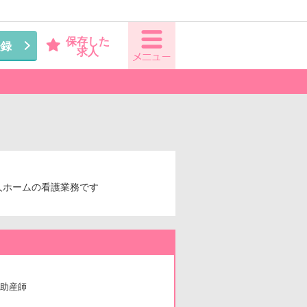
保存した
登録
求人
人ホームの看護業務です
助産師