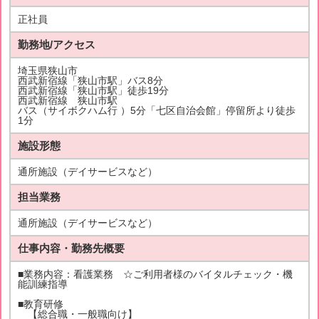
正社員
勤務地/アクセス
埼玉県狭山市
西武新宿線「狭山市駅」バス8分
西武新宿線「狭山市駅」徒歩19分
西武新宿線 狭山市駅
バス（サイボクハム行 ）5分「七区自治会館」停留所より徒歩
1分
施設形態
通所施設（デイサービスなど）
担当業務
通所施設（デイサービスなど）
仕事内容・勤務先概要
■業務内容：看護業務 ☆ご利用者様のバイタルチェック・機
能訓練指導
■教育研修
【総合職・一般職向け】