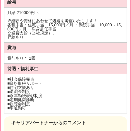
給与
月給 210000円 ～
※経験や資格にあわせて処遇を考慮いたします！
各種手当：住宅手当 15,000円／月 ・勤続手当 10,000～15,
000円／月 ・単身赴任手当
交通費支給（当社規定）、
昇給あり
賞与
賞与あり 年2回
待遇・福利厚生
■社会保険完備
■資格取得サポート
■住宅支援あり
■退職金制度
■永年勤続表彰制度
■定期健康診断
■親睦会制度
■車通勤可
キャリアパートナーからのコメント