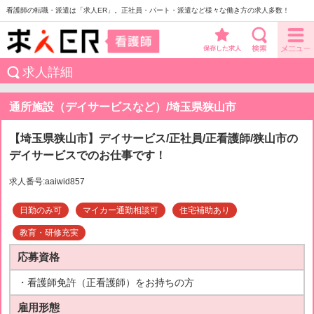
看護師の転職・派遣は「求人ER」。正社員・パート・派遣など様々な働き方の求人多数！
保存した求人
求人詳細
通所施設（デイサービスなど）/埼玉県狭山市
【埼玉県狭山市】デイサービス/正社員/正看護師/狭山市の
デイサービスでのお仕事です！
求人番号:aaiwid857
日勤のみ可
マイカー通勤相談可
住宅補助あり
教育・研修充実
応募資格
・看護師免許（正看護師）をお持ちの方
雇用形態