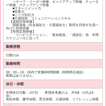
⇒チーフ・リーダー研修、キャリアアップ研修、チュータ
ー研修、ステップアップ研修
■マネージメント力
■営業力
■ニーズ対応力
■介護技術、コミュニケーションスキル
【資格対策研修】
国家資格（社会福祉士・介護福祉士）取得を目指す社員へ
向けた対策研修
【年間定期研修】
「リハビリテーション」「救命救急」「感染症」他 年間
スケジュールに沿って
勤務形態
日勤のみ
勤務時間
08：00～18：00内で実働8時間勤務（時間帯応相談）
夜勤はありません。
休日・休暇
年間休日日数：107日 希望休考慮の上、月9休（2月は8
休）
有給休暇、慶弔休暇、育児休暇、介護休暇、リフレッシュ休暇