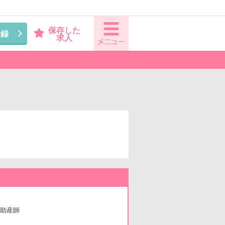
保存した
登録
求人
助産師