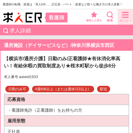
看護師の転職・派遣は「求人ER」。正社員・パート・派遣など様々な働き方の求人多数！
保存した求人
求人詳細
通所施設（デイサービスなど）/神奈川県横浜市西区
【横浜市/通所介護】日勤のみ/正看護師★有休消化率高
い！有給休暇の買取制度あり★桜木町駅から徒歩8分
求人番号:aaiwid1933
日勤のみ可
4週8休以上（または週休2日以上）
駅近
応募資格
・看護師免許（正看護師）をお持ちの方
雇用形態
正社員