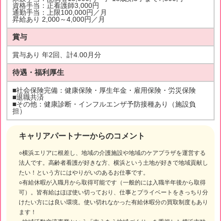
資格手当：正看護師3,000円
通勤手当：上限100,000円／月
昇給あり 2,000～4,000円／月
賞与
賞与あり 年2回、計4.00月分
待遇・福利厚生
■社会保険完備：健康保険・厚生年金・雇用保険・労災保険
■退職共済
■その他：健康診断・インフルエンザ予防接種あり（施設負
担）
キャリアパートナーからのコメント
○横浜エリアに根差し、地域の介護施設や地域のケアプラザを運営する
法人です。高齢者看護が好きな方、横浜という土地が好きで地域貢献し
たい！という方にはやりがいのあるお仕事です。
○有給休暇が入職月から取得可能です（一般的には入職半年後から取得
可）。皆有給はほぼ使い切っており、仕事とプライベートをきっちり分
けたい方には良い環境。使い切れなかった有給休暇分の買取制度もあり
ます！