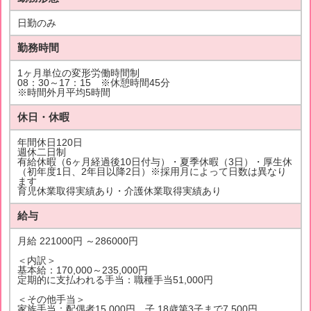
日勤のみ
勤務時間
1ヶ月単位の変形労働時間制
08：30～17：15 ※休憩時間45分
※時間外月平均5時間
休日・休暇
年間休日120日
週休二日制
有給休暇（6ヶ月経過後10日付与）・夏季休暇（3日）・厚生休
（初年度1日、2年目以降2日）※採用月によって日数は異なり
ます
育児休業取得実績あり・介護休業取得実績あり
給与
月給 221000円 ～286000円
＜内訳＞
基本給：170,000～235,000円
定期的に支払われる手当：職種手当51,000円
＜その他手当＞
家族手当：配偶者15,000円 子 18歳第3子まで7,500円