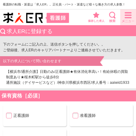
看護師の転職・派遣は「求人ER」。正社員・パート・派遣など様々な働き方の求人多数！
保存した求人
求人ERに登録する
下のフォームにご記入の上、送信ボタンを押してください。。
ご登録後、求人ERのキャリアパートナーよりご連絡させていただきます。
以下の求人について問い合わせます
【横浜市/通所介護】日勤のみ/正看護師★有休消化率高い！有給休暇の買取
制度あり★桜木町駅から徒歩8分
通所施設（デイサービスなど）/神奈川県横浜市西区/求人番号：aaiwid1933
保有資格［必須］
正看護師
准看護師