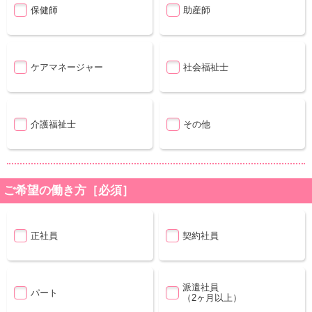
保健師
助産師
ケアマネージャー
社会福祉士
介護福祉士
その他
ご希望の働き方［必須］
正社員
契約社員
派遣社員
パート
（2ヶ月以上）