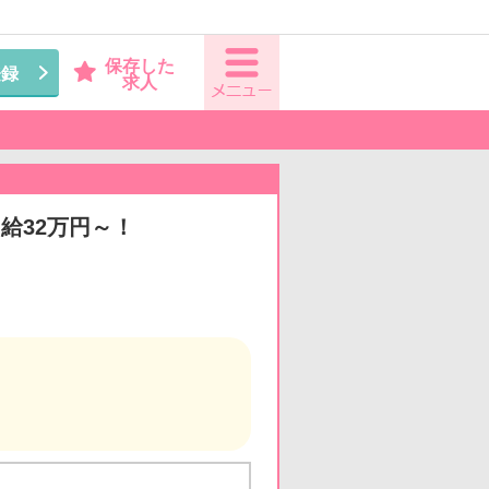
保存した
登録
求人
給32万円～！