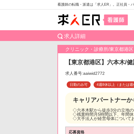
看護師の転職・派遣は「求人ER」。正社員・
求人詳細
クリニック・診療所/東京都港区
【東京都港区】六本木/健
求人番号:aaiwid2772
日勤のみ可
4週8休以上（または週
キャリアパートナーか
◇六本木駅から徒歩3分の立地
◇残業時間月5時間以下、年間休
◇大手法人が経営母体について
応募資格