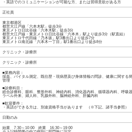
・英語でのコミュニケーションが可能な方、または習得意欲がある方
正社員
東京都港区
都営大江戸線「六本木駅」徒歩3分
東京メトロ日比谷線「六本木駅」徒歩3分
都営大江戸線・東京メトロ日比谷線「六本木」駅より徒歩3分（駅直結）
東京メトロ千代田線「乃木坂」駅3番出口より徒歩7分
東京メトロ南北線「六本木一丁目」駅1番出口より徒歩8分
クリニック・診療所
クリニック・診療所
■業務内容：
採血、バイタル測定、既往歴・現病歴及び身体情報の問診、健康に関する
管理
■診療科目：
総合診療科、眼科、整形外科、神経内科、消化器内科、循環器内科、呼吸
ラベル外来、婦人科、乳腺外科、脳神経外科、肝臓内科
■歓迎要件：
・英語ができる方は、別途資格手当があります （※下記、諸手当参照）
日勤のみ
始業 7:30～10:00 終業 16:30～19:00
※上記時間帯の中で個別に部門毎に設定