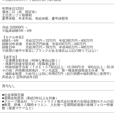
年間休日120日
週休二日（祝 固定休）
土日含シフト勤務制
夏季休暇、年末年始、有給休暇、慶弔休暇等
月給 320000円 ～
※臨床経験5年～6年
【モデル年収】
経験5～6年 月給32万円～33万円 年収380万円～400万円
経験10年前後 月給35万円前後 年収430万円～440万円
経験15年 月給38万円～39万円 年収460万円～480万円
※経歴の途中や直近にブランクがある場合は上記の限りではない
【諸手当】
・交通費全額支給（特殊な事由は除く）
・残業代別途全額支給（役職者は除く）
・特殊技能手当有（ＴＯＥＩＣ730点以上：15,000円/月 900点以上：30,0
その他：内視教技師免許、マンモ認定、第一種放射線取扱主任者 等
・補助金制度 ※給与とは別に年間4万円（自己研鑽や福利厚生に使用可）
昇給あり 定時昇給年1回
賞与なし
■社会保険完備
■退職金制度有（勤続3年以上を対象）
■グループ親会社、リゾートトラスト株式会社保有の全国会員制ホテルの従
■教育、研修：入職時オリエン、入社後一定期間経過後の各種フォロー研修
数（接遇マナーなど）