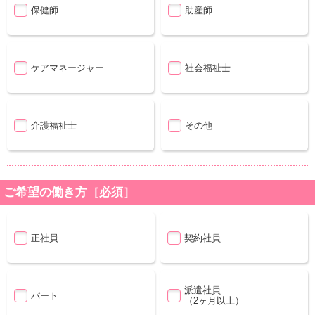
保健師
助産師
ケアマネージャー
社会福祉士
介護福祉士
その他
ご希望の働き方［必須］
正社員
契約社員
派遣社員
パート
（2ヶ月以上）